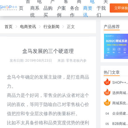
首
电
产
客
商
电
关
页
商系
品购
户案
务合
商资
于我
立即体验
统
买
例
作
讯
们
首页
电商资讯
行业新闻
正文
产品推荐
盒马发展的三个硬道理
发布日期: 2019年08月23日
来源:
零售老板内参
热门文章
盒马今年确定的发展主旋律，是打造商品
SHOP++ B2B2C V9.1 全新发布 新亮点
01
力。
选择商城系统要考虑哪些问题？
02
商品力是个好词，零售业的从业者对这个
商城系统如何打通跨境电商模式？
词的喜欢，等同于隐喻自己对零售核心价
03
值把控和专业层次修养的衡量标杆。
企业搭建积分商城系统要注意什么？
04
比如不太具备价格和品类宽度优势的便利
B2B商城系统搭建：开发语言、功能、优势分析
05