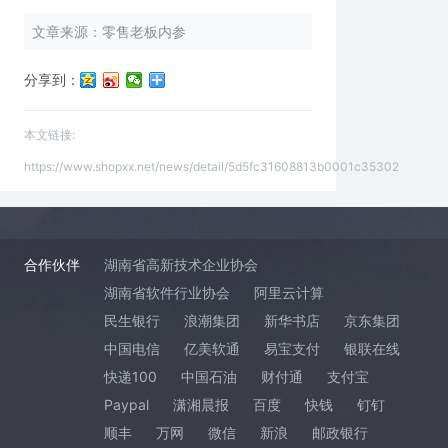
文章来源：零售老板内参
分享到：
本文链接:
https://www.shopxx.net/news/detail/5d5fc31608813b0001c35302
合作伙伴
湖南省高新技术企业协会
湖南省软件行业协会
阿里云计算
民生银行
浪潮集团
新华书店
京东集团
中国电信
亿美软通
易宝支付
银联在线
快递100
中国石油
财付通
支付宝
Paypal
潇湘晨报
百度
快钱
钉钉
顺丰
万网
微信
新浪
邮政银行