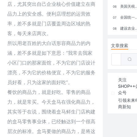
店，尤其突出自己企业核心价值建立在商
美国关税政策冲击全球电商格局：五大类平台受重创，转型与自救成关键
06
品力上的安全感。便利店理想的运营效
全国统一大市场：电商如何掘金新蓝海？
07
率，差不多就是门店覆盖周边区域的熟
建设农业强国，网上商城来助力！
08
客，每天来店两次。
所以用老百姓的大白话形容商品力的内
文章搜索
涵，差不多就是如下意思：“我常去我家
小区门口的那家面馆，不为它的门店设计
漂亮，不为它的价格便宜，不为它的服务
关注
员好看，只为这家的面好吃”。
SHOP++
餐饮的商品力，就是好吃。零售的商品
众号
引领未来
力，就是常买。今天盒马在强化商品力，
商新知
其实等于在说，围绕着盒马鲜生门店构建
的盒马零售事业体，已经触达到一个很高
层次的标准。盒马要做的商品力，是将这