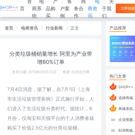
首
电
产
客
商
电
关
页
商系
品购
户案
务合
商资
于我
立即体验
统
买
例
作
讯
们
首页
电商资讯
行业新闻
正文
产品推荐
分类垃圾桶销量增长 阿里为产业带
增80%订单
发布日期: 2019年08月23日
来源:
亿邦动力网
热门文章
SHOP++ B2B2C V9.1 全新发布 新亮点
01
7月4日消息，据了解，自7月1日《上海
选择商城系统要考虑哪些问题？
市生活垃圾管理条例》正式施行开始，人
02
们进入了生活垃圾分类时代。据统计，6
商城系统如何打通跨境电商模式？
03
月份，仅淘宝和天猫平台的个人消费者就
企业搭建积分商城系统要注意什么？
04
购买了价值2.5亿元的分类垃圾桶。
B2B商城系统搭建：开发语言、功能、优势分析
05