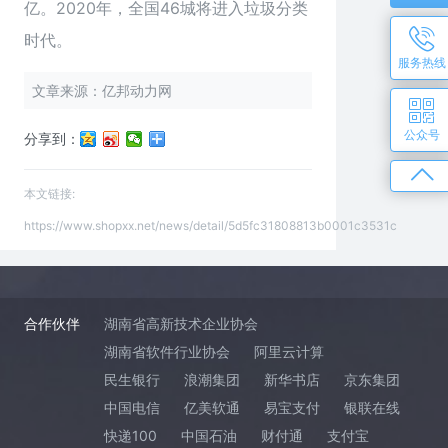
亿。2020年，全国46城将进入垃圾分类
时代。
服务热线
文章来源：亿邦动力网
公众号
分享到：
本文链接:
https://www.shopxx.net/news/detail/5d5fc31808813b0001c3531c
合作伙伴
湖南省高新技术企业协会
湖南省软件行业协会
阿里云计算
民生银行
浪潮集团
新华书店
京东集团
中国电信
亿美软通
易宝支付
银联在线
快递100
中国石油
财付通
支付宝