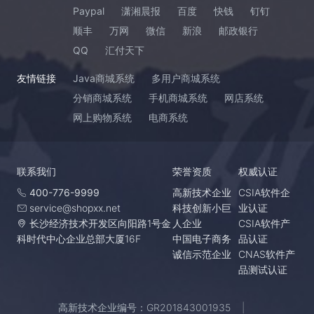
Paypal
潇湘晨报
百度
快钱
钉钉
顺丰
万网
微信
新浪
邮政银行
QQ
汇付天下
友情链接
Java商城系统
多用户商城系统
分销商城系统
手机商城系统
网店系统
网上购物系统
电商系统
联系我们
荣誉资质
权威认证
400-776-9999
高新技术企业
CSIA软件企
service@shopxx.net
科技创新小巨
业认证
长沙经济技术开发区向阳路1号金
人企业
CSIA软件产
科时代中心企业总部大厦16F
中国电子商务
品认证
诚信示范企业
CNAS软件产
品测试认证
高新技术企业编号：GR201843001935