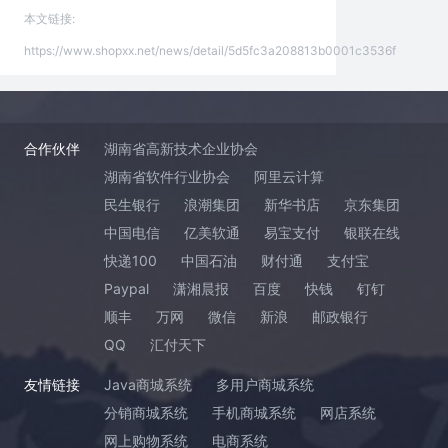
本文链接:
https://www.shopxx.net/news/detail/5d5fc3a208813b0001c3536f
合作伙伴
湖南省高新技术企业协会
湖南省软件行业协会
阿里云计算
民生银行
浪潮集团
新华书店
京东集团
中国电信
亿美软通
易宝支付
银联在线
快递100
中国石油
财付通
支付宝
Paypal
潇湘晨报
百度
快钱
钉钉
顺丰
万网
微信
新浪
邮政银行
QQ
汇付天下
友情链接
Java商城系统
多用户商城系统
分销商城系统
手机商城系统
网店系统
网上购物系统
电商系统