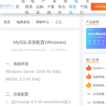
首
电
产
客
商
电
关
页
商系
品购
户案
务合
商资
于我
立即体验
统
买
例
作
讯
们
首页
电商资讯
帮助中心
正文
产品推荐
MySQL安装配置(Windows)
SHOP++
发布日期: 2019年08月23日
热门文章
一、系统环境
SHOP++ B2B2C V9.1 全新发布 新亮点
01
Windows Server 2008 R2 64位
选择商城系统要考虑哪些问题？
02
MySQL 5.5.45 64位
商城系统如何打通跨境电商模式？
03
二、安装配置
企业搭建积分商城系统要注意什么？
04
1、运行mysql-5.5.45-winx64.msi进入
B2B商城系统搭建：开发语言、功能、优势分析
05