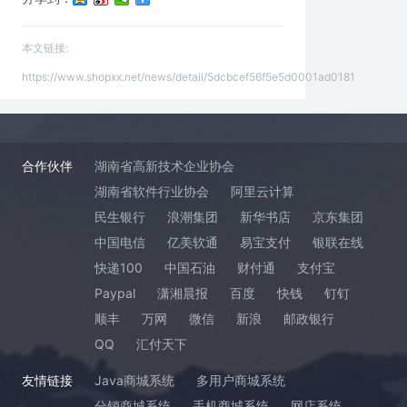
本文链接:
https://www.shopxx.net/news/detail/5dcbcef56f5e5d0001ad0181
合作伙伴
湖南省高新技术企业协会
湖南省软件行业协会
阿里云计算
民生银行
浪潮集团
新华书店
京东集团
中国电信
亿美软通
易宝支付
银联在线
快递100
中国石油
财付通
支付宝
Paypal
潇湘晨报
百度
快钱
钉钉
顺丰
万网
微信
新浪
邮政银行
QQ
汇付天下
友情链接
Java商城系统
多用户商城系统
分销商城系统
手机商城系统
网店系统