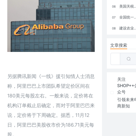
美国关税政策冲击全球电商格局：五大类平台受重创，转型与自救成关键
06
全国统一大市场：电商如何掘金新蓝海？
07
建设农业强国，网上商城来助力！
08
文章搜索
另据腾讯新闻《一线》援引知情人士消息
关注
称，阿里巴巴上市团队希望定价区间在
SHOP++
众号
180美元每股左右。一般来说，定价将在
引领未来
机构订单截止后确定，而对于阿里巴巴来
商新知
说，定价将于下周确定。据悉，11月12
日，阿里巴巴美股收市价为186.71美元每
股。