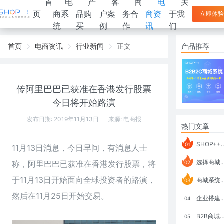
首
电
产
客
商
电
关
页
商系
品购
户案
务合
商资
于我
立即体验
统
买
例
作
讯
们
首页
电商资讯
行业新闻
正文
产品推荐
传阿里巴巴已获准在香港发行股票
今日将开始路演
发布日期: 2019年11月13日
来源:
电商报
热门文章
SHOP++ B2B2C V9.1 全新发布 新亮点
01
11月13日消息，今日早间，有消息人士
选择商城系统要考虑哪些问题？
称，阿里巴巴已获准在香港发行股票，将
02
于11月13日开始面向全球投资者的路演，
商城系统如何打通跨境电商模式？
03
然后在11月25日开始交易。
企业搭建积分商城系统要注意什么？
04
B2B商城系统搭建：开发语言、功能、优势分析
05