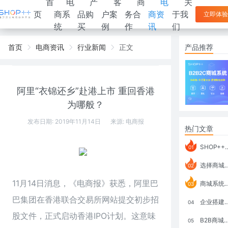
首
电
产
客
商
电
关
页
商系
品购
户案
务合
商资
于我
立即体验
统
买
例
作
讯
们
首页
电商资讯
行业新闻
正文
产品推荐
阿里“衣锦还乡”赴港上市 重回香港
为哪般？
发布日期: 2019年11月14日
来源:
电商报
热门文章
SHOP++ B2B2C V9.1 全新发布 新亮点
01
选择商城系统要考虑哪些问题？
02
11月14日消息，《电商报》获悉，阿里巴
商城系统如何打通跨境电商模式？
03
巴集团在香港联合交易所网站提交初步招
企业搭建积分商城系统要注意什么？
04
股文件，正式启动香港IPO计划。这意味
B2B商城系统搭建：开发语言、功能、优势分析
05