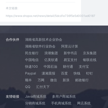
本文链接:
https://www.shopxx.net/news/detail/5dcd1e736f5e5d0001ad0187
合作伙伴
湖南省高新技术企业协会
湖南省软件行业协会
阿里云计算
民生银行
浪潮集团
新华书店
京东集团
中国电信
亿美软通
易宝支付
银联在线
快递100
中国石油
财付通
支付宝
Paypal
潇湘晨报
百度
快钱
钉钉
顺丰
万网
微信
新浪
邮政银行
QQ
汇付天下
友情链接
Java商城系统
多用户商城系统
分销商城系统
手机商城系统
网店系统