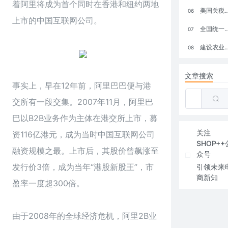
着阿里将成为首个同时在香港和纽约两地
美国关税政策冲击全球电商格局：五大类平台受重创，转型与自救成关键
06
上市的中国互联网公司。
全国统一大市场：电商如何掘金新蓝海？
07
建设农业强国，网上商城来助力！
08
文章搜索
事实上，早在12年前，阿里巴巴便与港
交所有一段交集。2007年11月，阿里巴
巴以B2B业务作为主体在港交所上市，募
关注
资116亿港元，成为当时中国互联网公司
SHOP++
融资规模之最。上市后，其股价曾飙涨至
众号
发行价3倍，成为当年“港股新股王”，市
引领未来
商新知
盈率一度超300倍。
由于2008年的全球经济危机，阿里2B业