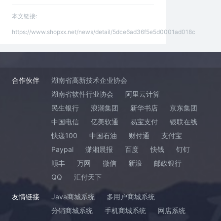
本文链接:
https://www.shopxx.net/news/detail/5dce6ad36f5e5d0001ad018c
合作伙伴
湖南省高新技术企业协会
湖南省软件行业协会
阿里云计算
民生银行
浪潮集团
新华书店
京东集团
中国电信
亿美软通
易宝支付
银联在线
快递100
中国石油
财付通
支付宝
Paypal
潇湘晨报
百度
快钱
钉钉
顺丰
万网
微信
新浪
邮政银行
QQ
汇付天下
友情链接
Java商城系统
多用户商城系统
分销商城系统
手机商城系统
网店系统