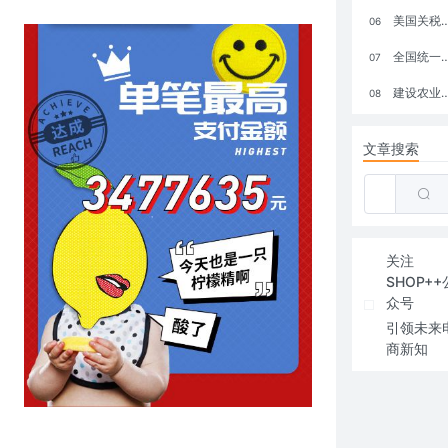
美国关税政策冲击全球电商格局：五大类平台受重创，转型与自救成关键
06
全国统一大市场：电商如何掘金新蓝海？
07
建设农业强国，网上商城来助力！
08
文章搜索
关注
SHOP++
众号
引领未来
商新知