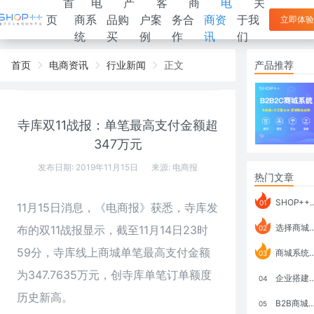
首
电
产
客
商
电
关
页
商系
品购
户案
务合
商资
于我
立即体验
统
买
例
作
讯
们
首页
电商资讯
行业新闻
正文
产品推荐
寺库双11战报：单笔最高支付金额超
347万元
发布日期: 2019年11月15日
来源:
电商报
热门文章
SHOP++ B2B2C V9.1 全新发布 新亮点
01
11月15日消息，《电商报》获悉，寺库发
选择商城系统要考虑哪些问题？
布的双11战报显示，截至11月14日23时
02
59分，寺库线上商城单笔最高支付金额
商城系统如何打通跨境电商模式？
03
为347.7635万元，创寺库单笔订单额度
企业搭建积分商城系统要注意什么？
04
历史新高。
B2B商城系统搭建：开发语言、功能、优势分析
05