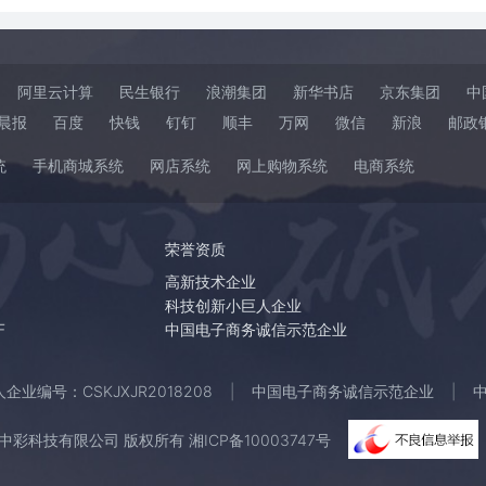
阿里云计算
民生银行
浪潮集团
新华书店
京东集团
中
晨报
百度
快钱
钉钉
顺丰
万网
微信
新浪
邮政
统
手机商城系统
网店系统
网上购物系统
电商系统
荣誉资质
高新技术企业
科技创新小巨人企业
F
中国电子商务诚信示范企业
业编号：CSKJXJR2018208
中国电子商务诚信示范企业
 湖南中彩科技有限公司 版权所有
湘ICP备10003747号