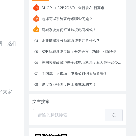
SHOP++ B2B2C V9.1 全新发布 新亮点
01
选择商城系统要考虑哪些问题？
02
商城系统如何打通跨境电商模式？
03
企业搭建积分商城系统要注意什么？
04
解，这样
B2B商城系统搭建：开发语言、功能、优势分析
05
美国关税政策冲击全球电商格局：五大类平台受重创，转型与自救成关键
06
全国统一大市场：电商如何掘金新蓝海？
07
建设农业强国，网上商城来助力！
08
平来定
文章搜索