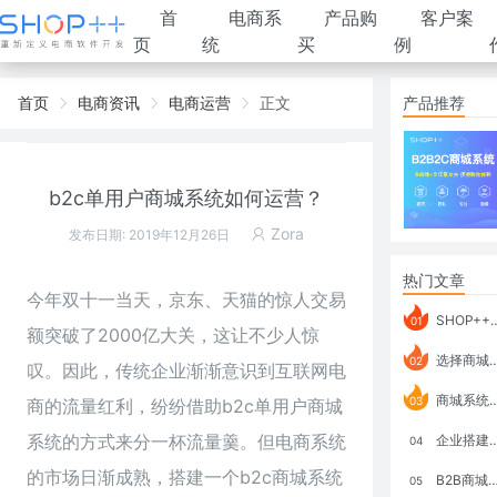
首
电商系
产品购
客户案
页
统
买
例
首页
电商资讯
电商运营
正文
产品推荐
b2c单用户商城系统如何运营？
Zora
发布日期: 2019年12月26日
热门文章
今年双十一当天，京东、天猫的惊人交易
SHOP++ B2B2C V9.1 全新发布 新亮点
01
额突破了2000亿大关，这让不少人惊
选择商城系统要考虑哪些问题？
02
叹。因此，传统企业渐渐意识到互联网电
商城系统如何打通跨境电商模式？
03
商的流量红利，纷纷借助
b2c
单用户商城
系统的方式来分一杯流量羹。但电商系统
企业搭建积分商城系统要注意什么？
04
的市场日渐成熟，搭建一个b2c商城系统
B2B商城系统搭建：开发语言、功能、优势分析
05