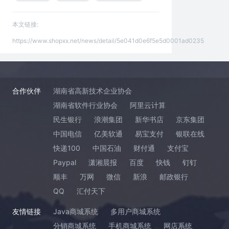
本文链接:
https://www.shopxx.net/news/detail/5e041d0e6f5e5d0001ad0235
合作伙伴
湖南省高新技术企业协会
湖南省软件行业协会
阿里云计算
民生银行
浪潮集团
新华书店
京东集团
中国电信
亿美软通
易宝支付
银联在线
快递100
中国石油
财付通
支付宝
Paypal
潇湘晨报
百度
快钱
钉钉
顺丰
万网
微信
新浪
邮政银行
QQ
汇付天下
友情链接
Java商城系统
多用户商城系统
分销商城系统
手机商城系统
网店系统