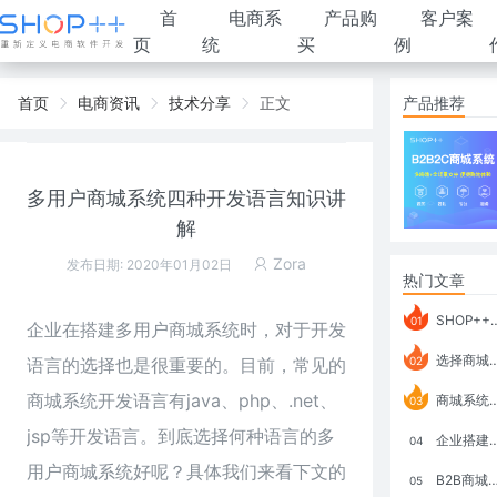
首
电商系
产品购
客户案
页
统
买
例
首页
电商资讯
技术分享
正文
产品推荐
多用户商城系统四种开发语言知识讲
解
Zora
发布日期: 2020年01月02日
热门文章
SHOP++ B2B2C V9.1 全新发布 新亮点
01
企业在搭建多用户商城系统时，对于开发
选择商城系统要考虑哪些问题？
语言的选择也是很重要的。目前，常见的
02
商城系统开发语言有java、php、.net、
商城系统如何打通跨境电商模式？
03
jsp等开发语言。到底选择何种语言的
多
企业搭建积分商城系统要注意什么？
04
用户商城
系统好呢？具体我们来看下文的
B2B商城系统搭建：开发语言、功能、优势分析
05