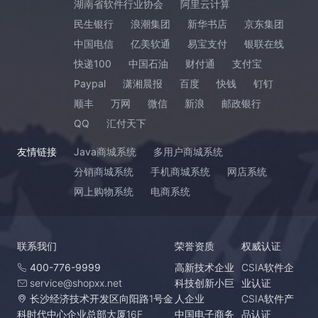
湖南省软件行业协会
阿里云计算
民生银行
浪潮集团
新华书店
京东集团
中国电信
亿美软通
易宝支付
银联在线
快递100
中国石油
财付通
支付宝
Paypal
潇湘晨报
百度
快钱
钉钉
顺丰
万网
微信
新浪
邮政银行
QQ
汇付天下
友情链接
Java商城系统
多用户商城系统
分销商城系统
手机商城系统
网店系统
网上购物系统
电商系统
联系我们
荣誉资质
权威认证
400-776-9999
高新技术企业
CSIA软件企
service@shopxx.net
科技创新小巨
业认证
长沙经济技术开发区向阳路1号金
人企业
CSIA软件产
科时代中心企业总部大厦16F
中国电子商务
品认证