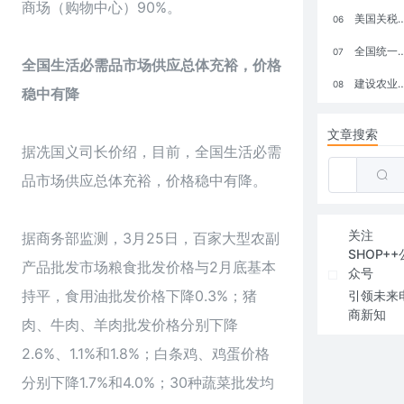
商场（购物中心）90%。
美国关税政策冲击全球电商格局：五大类平台受重创，转型与自救成关键
06
全国统一大市场：电商如何掘金新蓝海？
07
全国生活必需品市场供应总体充裕，价格
建设农业强国，网上商城来助力！
08
稳中有降
文章搜索
据冼国义司长价绍，目前，全国生活必需
品市场供应总体充裕，价格稳中有降。
关注
据商务部监测，3月25日，百家大型农副
SHOP++
产品批发市场粮食批发价格与2月底基本
众号
持平，食用油批发价格下降0.3%；猪
引领未来
商新知
肉、牛肉、羊肉批发价格分别下降
2.6%、1.1%和1.8%；白条鸡、鸡蛋价格
分别下降1.7%和4.0%；30种蔬菜批发均