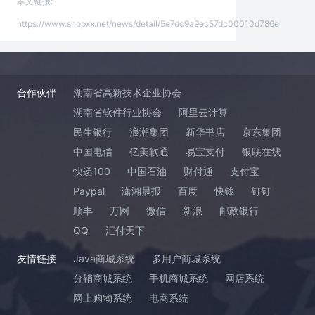
本文链接:
https://www.shopxx.net/news/detail/5e7dc9a9ec57dc00010d786e
合作伙伴
湖南省高新技术企业协会
湖南省软件行业协会
阿里云计算
民生银行
浪潮集团
新华书店
京东集团
中国电信
亿美软通
易宝支付
银联在线
快递100
中国石油
财付通
支付宝
Paypal
潇湘晨报
百度
快钱
钉钉
顺丰
万网
微信
新浪
邮政银行
QQ
汇付天下
友情链接
Java商城系统
多用户商城系统
分销商城系统
手机商城系统
网店系统
网上购物系统
电商系统