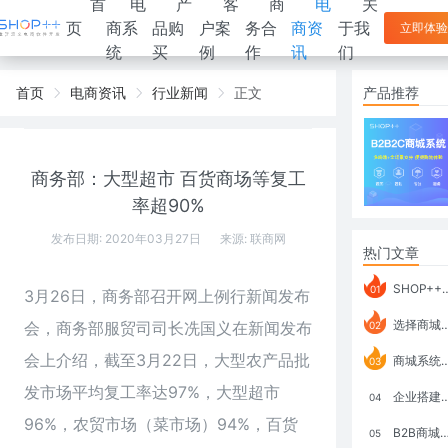
首
电
产
客
商
电
关
页
商系
品购
户案
务合
商资
于我
立即体验
统
买
例
作
讯
们
首页
电商资讯
行业新闻
正文
产品推荐
商务部：大型超市 百货商场等复工
率超90%
发布日期: 2020年03月27日
来源:
联商网
热门文章
SHOP++ B2B2C V9.1 全新发布 新亮点
01
3月26日，商务部召开网上例行新闻发布
选择商城系统要考虑哪些问题？
会，商务部服贸司司长冼国义在新闻发布
02
会上介绍，截至3月22日，大型农产品批
商城系统如何打通跨境电商模式？
03
发市场平均复工率达97%，大型超市
企业搭建积分商城系统要注意什么？
04
96%，农贸市场（菜市场）94%，百货
B2B商城系统搭建：开发语言、功能、优势分析
05