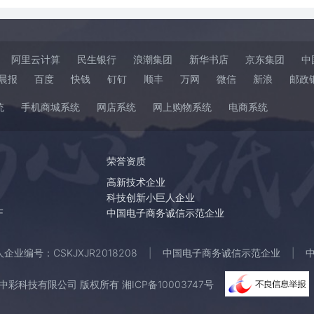
阿里云计算
民生银行
浪潮集团
新华书店
京东集团
中
晨报
百度
快钱
钉钉
顺丰
万网
微信
新浪
邮政
统
手机商城系统
网店系统
网上购物系统
电商系统
荣誉资质
高新技术企业
科技创新小巨人企业
F
中国电子商务诚信示范企业
业编号：CSKJXJR2018208
中国电子商务诚信示范企业
 湖南中彩科技有限公司 版权所有
湘ICP备10003747号