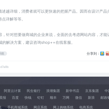
描述越详细，消费者就可以更快速的把握产品。因而在设计产品
特点详解等等。
内容，针对想要做商城的企业来说，全面的去考虑网站内容，才能
城的解决方案，建议咨询shop++在线客服。
分享到：
系统
0d7a8b
阿里云计算
民生银行
浪潮集团
新华书店
京东集团
中
晨报
百度
快钱
钉钉
顺丰
万网
微信
新浪
邮政
统
手机商城系统
网店系统
网上购物系统
电商系统