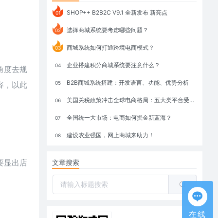
SHOP++ B2B2C V9.1 全新发布 新亮点
01
选择商城系统要考虑哪些问题？
02
商城系统如何打通跨境电商模式？
03
企业搭建积分商城系统要注意什么？
04
角度去规
B2B商城系统搭建：开发语言、功能、优势分析
容，以此
05
美国关税政策冲击全球电商格局：五大类平台受重创，转型与自救成关键
06
全国统一大市场：电商如何掘金新蓝海？
07
建设农业强国，网上商城来助力！
08
要显出店
文章搜索
在线