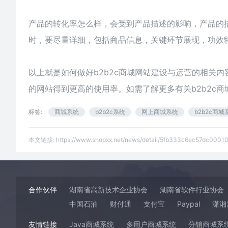
产品的转化率怎么样，会受到产品描述的影响，产品的
时，要尽量详细，包括商品信息，关键环节展现，功效
以上就是如何做好b2b2c商城网站建设与运营的相关
的网站得到更高的使用率。如需了解更多有关b2b2c商
标签:
商城系统
b2b2c系统
网上商城系统
b2b2c商城
本文链接:
https://www.shopxx.net/news/detail/5fb333c6ec57dc0001
合作伙伴
湖南省高新技术企业协会
湖南省软件行业协会
中国石油
财付通
支付宝
Paypal
潇湘
友情链接
Java商城系统
多用户商城系统
分销商城系