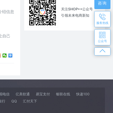
咨询
关注SHOP++公众号
介绍信息
引领未来电商新知
服务热线
让自己
公众号
国电信
亿美软通
易宝支付
银联在线
快递100
银行
QQ
汇付天下