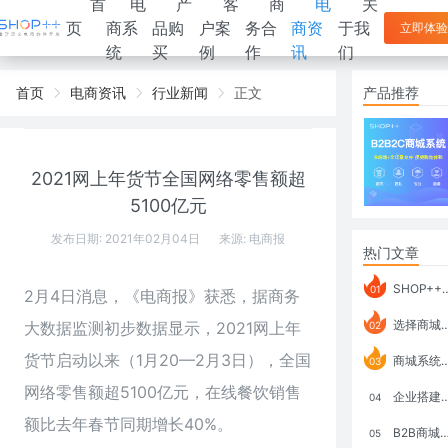
首
电
产
客
商
电
关
页
商系
品购
户案
务合
商资
于我
立即体验
统
买
例
作
讯
们
首页
电商资讯
行业新闻
正文
产品推荐
2021网上年货节全国网络零售额超
5100亿元
发布日期: 2021年02月04日
来源:
电商报
热门文章
SHOP++ B2B2C V9.1 全新发布 新亮点
01
2月4日消息，《电商报》获悉，据商务
选择商城系统要考虑哪些问题？
大数据监测初步数据显示，2021网上年
02
货节启动以来（1月20—2月3日），全国
商城系统如何打通跨境电商模式？
03
网络零售额超5100亿元，在线餐饮销售
企业搭建积分商城系统要注意什么？
04
额比去年春节同期增长40%。
B2B商城系统搭建：开发语言、功能、优势分析
05