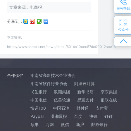
文章来源：电商报
服务热线
分享到：
公众号
本文链接:
https://www.shopxx.net/news/detail/601bc10cec57dc00012ace1c
合作伙伴
湖南省高新技术企业协会
湖南省软件行业协会
阿里云计算
民生银行
浪潮集团
新华书店
京东集团
中国电信
亿美软通
易宝支付
银联在线
快递100
中国石油
财付通
支付宝
Paypal
潇湘晨报
百度
快钱
钉钉
顺丰
万网
微信
新浪
邮政银行