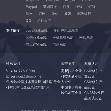
Paypal
潇湘晨报
百度
快钱
钉钉
顺丰
万网
微信
新浪
邮政银行
QQ
汇付天下
友情链接
Java商城系统
多用户商城系统
分销商城系统
手机商城系统
网店系统
网上购物系统
电商系统
联系我们
荣誉资质
权威认证
400-776-9999
高新技术企业
CSIA软件企
service@shopxx.net
科技创新小巨
业认证
长沙经济技术开发区向阳路1号金
人企业
CSIA软件产
科时代中心企业总部大厦16F
中国电子商务
品认证
诚信示范企业
CNAS软件产
品测试认证