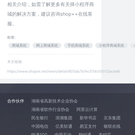
相关介绍，如需了解更多有关择小程序商
城的解决方案，建议咨询
shop++
在线客
服。
标签:
商城系统
网上商城系统
手机商城系统
小程序商城系统
本文链接:
https://www.shopxx.net/news/detail/605da7b7ec57dc00012aced4
合作伙伴
湖南省高新技术企业协会
湖南省软件行业协会
阿里云计算
民生银行
浪潮集团
新华书店
京东集团
中国电信
亿美软通
易宝支付
银联在线
快递100
中国石油
财付通
支付宝