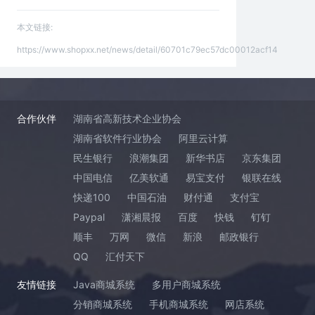
本文链接:
https://www.shopxx.net/news/detail/60701c79ec57dc00012acf14
合作伙伴
湖南省高新技术企业协会
湖南省软件行业协会
阿里云计算
民生银行
浪潮集团
新华书店
京东集团
中国电信
亿美软通
易宝支付
银联在线
快递100
中国石油
财付通
支付宝
Paypal
潇湘晨报
百度
快钱
钉钉
顺丰
万网
微信
新浪
邮政银行
QQ
汇付天下
友情链接
Java商城系统
多用户商城系统
分销商城系统
手机商城系统
网店系统