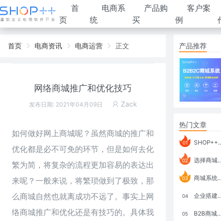
首
电商系
产品购
客户案
页
统
买
例
首页
电商资讯
电商运营
正文
产品推荐
网络商城推广和优化技巧
Zack
发布日期: 2021年04月09日
热门文章
如何做好网上商城呢？虽然商城的推广和
SHOP++ B2B2C V9.1 全新发布 新亮点
01
优化都是必不可免的环节，但是如何去化
选择商城系统要考虑哪些问题？
02
繁为简，将复杂的流程更加容易的表达出
商城系统如何打通跨境电商模式？
03
来呢？一般来说，将繁琐做到了极致，那
么商城自然也就离成功不远了。事实上网
企业搭建积分商城系统要注意什么？
04
络商城推广和优化还是有技巧的。具体我
B2B商城系统搭建：开发语言、功能、优势分析
05