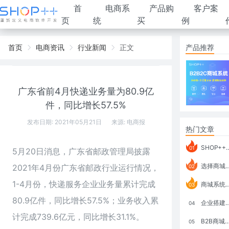
首
电商系
产品购
客户案
页
统
买
例
首页
电商资讯
行业新闻
正文
产品推荐
广东省前4月快递业务量为80.9亿
件，同比增长57.5%
发布日期: 2021年05月21日
来源:
电商报
热门文章
SHOP++ B2B2C V9.1 全新发布 新亮点
01
5月20日消息，广东省邮政管理局披露
选择商城系统要考虑哪些问题？
2021年4月份广东省邮政行业运行情况，
02
1-4月份，快递服务企业业务量累计完成
商城系统如何打通跨境电商模式？
03
80.9亿件，同比增长57.5%；业务收入累
企业搭建积分商城系统要注意什么？
04
计完成739.6亿元，同比增长31.1%。
B2B商城系统搭建：开发语言、功能、优势分析
05