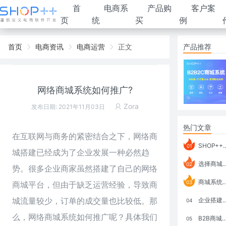
首
电商系
产品购
客户案
页
统
买
例
首页
电商资讯
电商运营
正文
产品推荐
网络商城系统如何推广?
Zora
发布日期: 2021年11月03日
热门文章
在互联网与商务的紧密结合之下，网络商
SHOP++ B2B2C V9.1 全新发布 新亮点
01
城搭建已经成为了企业发展一种必然趋
选择商城系统要考虑哪些问题？
02
势。很多企业商家虽然搭建了自己的网络
商城系统如何打通跨境电商模式？
03
商城平台，但由于缺乏运营经验，导致商
城流量较少，订单的成交量也比较低。那
企业搭建积分商城系统要注意什么？
04
么，网络商城系统如何推广呢？具体我们
B2B商城系统搭建：开发语言、功能、优势分析
05