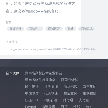
绍，如需了解更多有关商城系统的解决方
案，建议咨询shop++在线客服。
标签:
商城建设
商城推广
商城运营
商城
商城系统
本文链接:
https://www.shopxx.net/news/detail/618257f2e64ada000133491a
合作伙伴
湖南省高新技术企业协会
湖南省软件行业协会
阿里云计算
民生银行
浪潮集团
新华书店
京东集团
中国电信
亿美软通
易宝支付
银联在线
快递100
中国石油
财付通
支付宝
Paypal
潇湘晨报
百度
快钱
钉钉