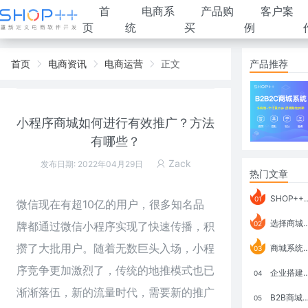
首
电商系
产品购
客户案
页
统
买
例
首页
电商资讯
电商运营
正文
产品推荐
小程序商城如何进行有效推广？方法
有哪些？
Zack
发布日期: 2022年04月29日
热门文章
SHOP++ B2B2C V9.1 全新发布 新亮点
01
微信现在有超10亿的用户，很多知名品
选择商城系统要考虑哪些问题？
牌都通过微信小程序实现了快速传播，积
02
攒了大批用户。随着无数巨头入场，小程
商城系统如何打通跨境电商模式？
03
序竞争更加激烈了，传统的地推模式也已
企业搭建积分商城系统要注意什么？
04
渐渐落伍，新的流量时代，需要新的推广
B2B商城系统搭建：开发语言、功能、优势分析
05