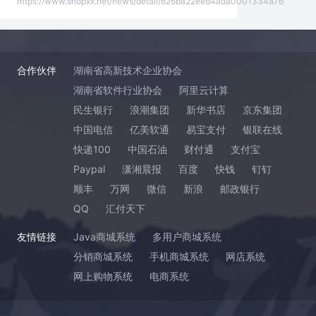
https://www.shopxx.net/news/detail/626ba22ee64ada0001334a7b
合作伙伴
湖南省高新技术企业协会
湖南省软件行业协会
阿里云计算
民生银行
浪潮集团
新华书店
京东集团
中国电信
亿美软通
易宝支付
银联在线
快递100
中国石油
财付通
支付宝
Paypal
潇湘晨报
百度
快钱
钉钉
顺丰
万网
微信
新浪
邮政银行
QQ
汇付天下
友情链接
Java商城系统
多用户商城系统
分销商城系统
手机商城系统
网店系统
网上购物系统
电商系统