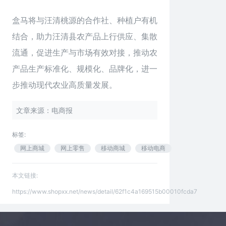
盒马将与汪清桃源的合作社、种植户有机
结合，助力汪清县农产品上行供应、集散
流通，促进生产与市场有效对接，推动农
产品生产标准化、规模化、品牌化，进一
步推动现代农业高质量发展。
文章来源：电商报
标签:
网上商城
网上零售
移动商城
移动电商
本文链接:
https://www.shopxx.net/news/detail/62f1c4a169515b00010fcda7