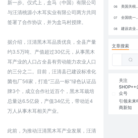
新一步。仪式上，盒马（中国）有限公司
美国关税政策冲击全球电商格局：五大类平台受重创，转型与自救成关键
06
与汪清桃源小木耳实业有限公司两方共同
全国统一大市场：电商如何掘金新蓝海？
07
签署了合作协议，并为盒马村授牌。
建设农业强国，网上商城来助力！
08
据介绍，汪清黑木耳品质优良，全县产量
文章搜索
约3.5万吨、产值超过30亿元，从事黑木
耳产业的人口占全县有劳动能力农业人口
的三分之二。目前，汪清县已建设标准化
关注
菌包厂56家，打造“三品一标”绿色认证品
SHOP++
牌3个，成立合作社近百个，黑木耳栽培
众号
总量达6.5亿袋，产值34亿元，带动近4
引领未来
商新知
万人从事木耳相关产业。
此前，为推动汪清黑木耳产业发展，汪清