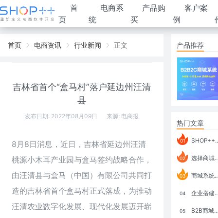
首
电商系
产品购
客户案
页
统
买
例
首页
电商资讯
行业新闻
正文
产品推荐
吉林省首个“盒马村”落户延边州汪清
县
发布日期: 2022年08月09日
来源:
电商报
热门文章
SHOP++ B2B2C V9.1 全新发布 新亮点
01
8月8日消息，近日，吉林省延边州汪清
选择商城系统要考虑哪些问题？
桃源小木耳产业园与盒马签约战略合作，
02
由汪清县与盒马（中国）有限公司共同打
商城系统如何打通跨境电商模式？
03
造的吉林省首个盒马村正式落成，为推动
企业搭建积分商城系统要注意什么？
04
汪清农业数字化发展、现代化发展迈开崭
B2B商城系统搭建：开发语言、功能、优势分析
05