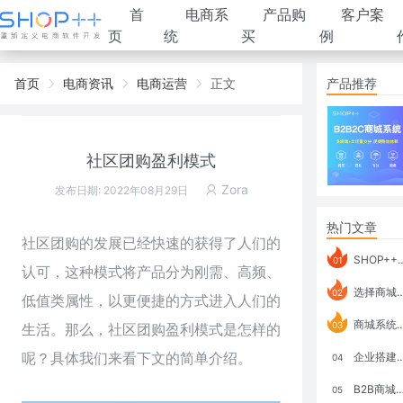
首
电商系
产品购
客户案
页
统
买
例
首页
电商资讯
电商运营
正文
产品推荐
社区团购盈利模式
Zora
发布日期: 2022年08月29日
热门文章
社区团购
的发展已经快速的获得了人们的
SHOP++ B2B2C V9.1 全新发布 新亮点
01
认可，这种模式将产品分为刚需、高频、
选择商城系统要考虑哪些问题？
02
低值类属性，以更便捷的方式进入人们的
商城系统如何打通跨境电商模式？
03
生活。那么，社区团购盈利模式是怎样的
呢？具体我们来看下文的简单介绍。
企业搭建积分商城系统要注意什么？
04
B2B商城系统搭建：开发语言、功能、优势分析
05