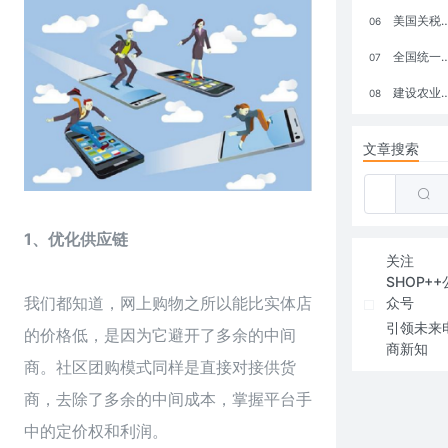
美国关税政策冲击全球电商格局：五大类平台受重创，转型与自救成关键
06
全国统一大市场：电商如何掘金新蓝海？
07
建设农业强国，网上商城来助力！
08
文章搜索
1、优化供应链
关注
SHOP++
我们都知道，
网上购物
之所以能比实体店
众号
引领未来
的价格低，是因为它避开了多余的中间
商新知
商。社区团购模式同样是直接对接供货
商，去除了多余的中间成本，掌握平台手
中的定价权和利润。