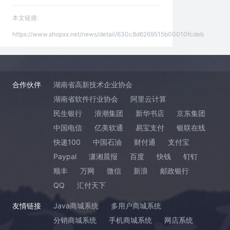
本文链接:
https://www.shopxx.net/news/detail/630c8d6269515b00010fcdeb
合作伙伴
湖南省高新技术企业协会
湖南省软件行业协会
阿里云计算
民生银行
浪潮集团
新华书店
京东集团
中国电信
亿美软通
易宝支付
银联在线
快递100
中国石油
财付通
支付宝
Paypal
潇湘晨报
百度
快钱
钉钉
顺丰
万网
微信
新浪
邮政银行
QQ
汇付天下
友情链接
Java商城系统
多用户商城系统
分销商城系统
手机商城系统
网店系统