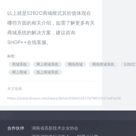
以上就
是S2B2C商城模式
其价值体现在
哪些方面的相关介绍，如需了解更多有关
商城系统的解决方案，建议咨询
SHOP++在线客服。
标签:
商城系统
网上商城系统
网络商城
网络商城系统
S2B2
网上商城
线上商城系统
本文链接:
https://www.shopxx.net/news/detail/65640a517b78610001e61e24
合作伙伴
湖南省高新技术企业协会