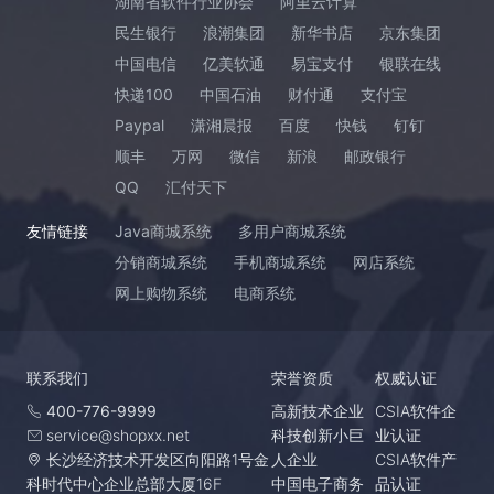
湖南省软件行业协会
阿里云计算
民生银行
浪潮集团
新华书店
京东集团
中国电信
亿美软通
易宝支付
银联在线
快递100
中国石油
财付通
支付宝
Paypal
潇湘晨报
百度
快钱
钉钉
顺丰
万网
微信
新浪
邮政银行
QQ
汇付天下
友情链接
Java商城系统
多用户商城系统
分销商城系统
手机商城系统
网店系统
网上购物系统
电商系统
联系我们
荣誉资质
权威认证
400-776-9999
高新技术企业
CSIA软件企
service@shopxx.net
科技创新小巨
业认证
长沙经济技术开发区向阳路1号金
人企业
CSIA软件产
科时代中心企业总部大厦16F
中国电子商务
品认证