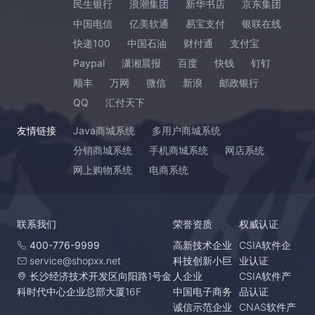
民生银行
浪潮集团
新华书店
京东集团
中国电信
亿美软通
易宝支付
银联在线
快递100
中国石油
财付通
支付宝
Paypal
潇湘晨报
百度
快钱
钉钉
顺丰
万网
微信
新浪
邮政银行
QQ
汇付天下
友情链接
Java商城系统
多用户商城系统
分销商城系统
手机商城系统
网店系统
网上购物系统
电商系统
联系我们
荣誉资质
权威认证
400-776-9999
高新技术企业
CSIA软件企
service@shopxx.net
科技创新小巨
业认证
长沙经济技术开发区向阳路1号金
人企业
CSIA软件产
科时代中心企业总部大厦16F
中国电子商务
品认证
诚信示范企业
CNAS软件产