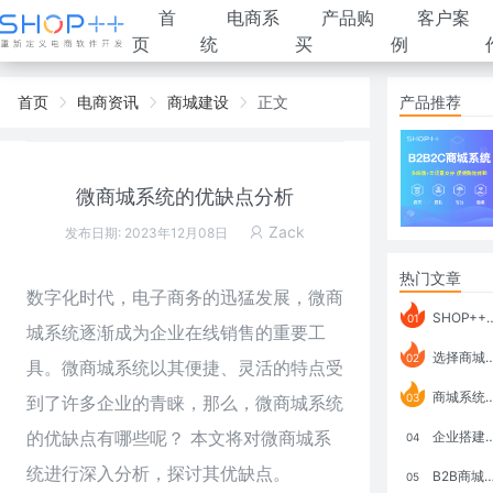
首
电商系
产品购
客户案
页
统
买
例
首页
电商资讯
商城建设
正文
产品推荐
微商城系统的优缺点分析
Zack
发布日期: 2023年12月08日
热门文章
数字化时代，电子商务的迅猛发展，
微商
SHOP++ B2B2C V9.1 全新发布 新亮点
01
城系统
逐渐成为企业在线销售的重要工
选择商城系统要考虑哪些问题？
02
具。微商城系统以其便捷、灵活的特点受
商城系统如何打通跨境电商模式？
03
到了许多企业的青睐，那么，微商城系统
的优缺点有哪些呢？ 本文将对微商城系
企业搭建积分商城系统要注意什么？
04
统进行深入分析，探讨其优缺点。
B2B商城系统搭建：开发语言、功能、优势分析
05