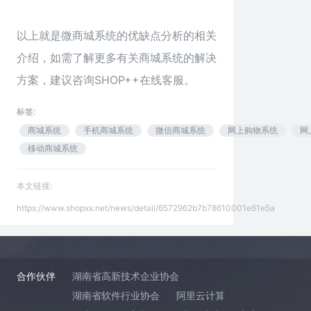
以上就是
微商城系统
的优缺点分析的相关
介绍，如需了解更多有关商城系统的解决
方案，建议咨询SHOP++在线客服。
标签:
商城系统
手机商城系统
微信商城系统
网上购物系统
网
移动商城系统
本文链接:
https://www.shopxx.net/news/detail/6572962b7b78610001e61e5a
合作伙伴
湖南省高新技术企业协会
湖南省软件行业协会
阿里云计算