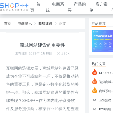
首
电商系
产品购
客户案
页
统
买
例
首页
电商资讯
商城建设
正文
产品推荐
商城网站建设的重要性
Zack
发布日期: 2023年12月19日
热门文章
互联网的迅猛发展，商城网站的建设已经
SHOP++ B2B2C V9.1 全新发布 新亮点
01
成为企业不可或缺的一环，不仅是推动销
选择商城系统要考虑哪些问题？
02
售的重要工具，更是企业数字化转型的关
商城系统如何打通跨境电商模式？
03
键一步。那么，商城网站建设的重要性有
哪些呢？
SHOP++
作为国内电子商务软
企业搭建积分商城系统要注意什么？
04
件及服务提供商，根据行业经验为您整理
B2B商城系统搭建：开发语言、功能、优势分析
05