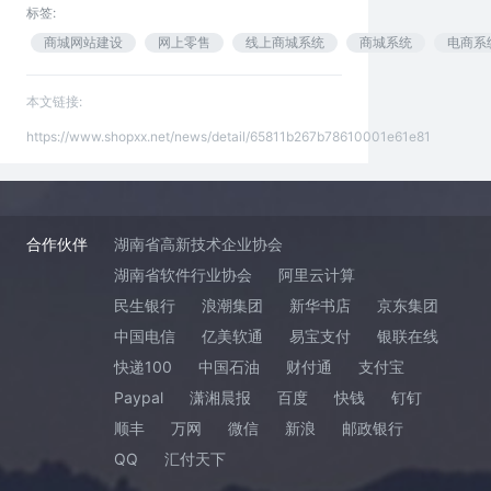
标签:
商城网站建设
网上零售
线上商城系统
商城系统
电商系
本文链接:
https://www.shopxx.net/news/detail/65811b267b78610001e61e81
合作伙伴
湖南省高新技术企业协会
湖南省软件行业协会
阿里云计算
民生银行
浪潮集团
新华书店
京东集团
中国电信
亿美软通
易宝支付
银联在线
快递100
中国石油
财付通
支付宝
Paypal
潇湘晨报
百度
快钱
钉钉
顺丰
万网
微信
新浪
邮政银行
QQ
汇付天下