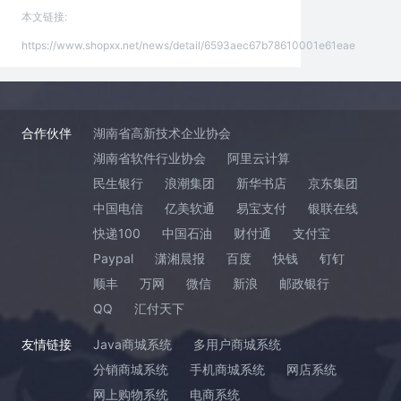
本文链接:
https://www.shopxx.net/news/detail/6593aec67b78610001e61eae
合作伙伴
湖南省高新技术企业协会
湖南省软件行业协会
阿里云计算
民生银行
浪潮集团
新华书店
京东集团
中国电信
亿美软通
易宝支付
银联在线
快递100
中国石油
财付通
支付宝
Paypal
潇湘晨报
百度
快钱
钉钉
顺丰
万网
微信
新浪
邮政银行
QQ
汇付天下
友情链接
Java商城系统
多用户商城系统
分销商城系统
手机商城系统
网店系统
网上购物系统
电商系统