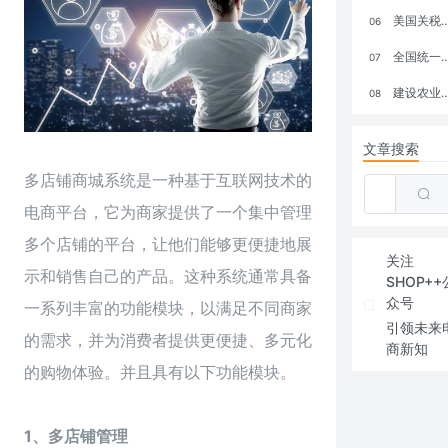
美国关税政策冲击全球电商格局：五大类平台受重创，转型与自救成关键
06
全国统一大市场：电商如何掘金新蓝海？
07
建设农业强国，网上商城来助力！
08
文章搜索
多店铺商城系统是一种基于互联网技术的
电商平台，它为商家提供了一个集中管理
多个店铺的平台，让他们能够更便捷地展
关注
示和销售自己的产品。这种系统通常具备
SHOP++
众号
一系列丰富的功能模块，以满足不同商家
引领未来
的需求，并为消费者提供更便捷、多元化
商新知
的购物体验。并且具有以下功能模块。
1、多店铺管理