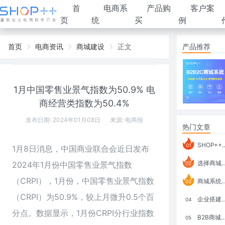
首
电商系
产品购
客户案
页
统
买
例
首页
电商资讯
商城建设
正文
产品推荐
1月中国零售业景气指数为50.9% 电
商经营类指数为50.4%
发布日期: 2024年01月08日
来源:
电商报
热门文章
SHOP++ B2B2C V9.1 全新发布 新亮点
01
1月8日消息，中国商业联合会近日发布
选择商城系统要考虑哪些问题？
2024年1月份中国零售业景气指数
02
（CRPI），1月份，中国零售业景气指数
商城系统如何打通跨境电商模式？
03
（CRPI）为50.9%，较上月微升0.5个百
企业搭建积分商城系统要注意什么？
04
分点。数据显示，1月份CRPI分行业指数
B2B商城系统搭建：开发语言、功能、优势分析
05