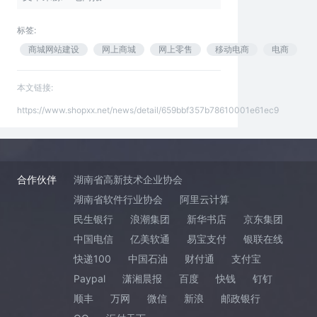
标签:
商城网站建设
网上商城
网上零售
移动电商
电商
本文链接:
https://www.shopxx.net/news/detail/659bbf357b78610001e61ec9
合作伙伴
湖南省高新技术企业协会
湖南省软件行业协会
阿里云计算
民生银行
浪潮集团
新华书店
京东集团
中国电信
亿美软通
易宝支付
银联在线
快递100
中国石油
财付通
支付宝
Paypal
潇湘晨报
百度
快钱
钉钉
顺丰
万网
微信
新浪
邮政银行