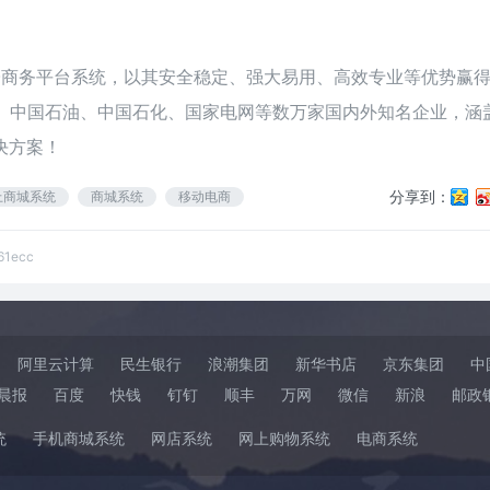
电子商务平台系统，以其安全稳定、强大易用、高效专业等优势赢
联、中国石油、中国石化、国家电网等数万家国内外知名企业，涵
决方案！
分享到：
上商城系统
商城系统
移动电商
61ecc
阿里云计算
民生银行
浪潮集团
新华书店
京东集团
中
晨报
百度
快钱
钉钉
顺丰
万网
微信
新浪
邮政
统
手机商城系统
网店系统
网上购物系统
电商系统