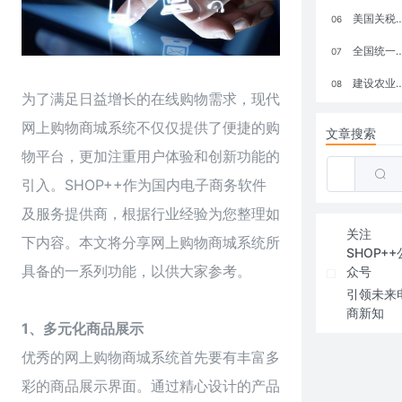
美国关税政策冲击全球电商格局：五大类平台受重创，转型与自救成关键
06
全国统一大市场：电商如何掘金新蓝海？
07
建设农业强国，网上商城来助力！
08
为了满足日益增长的在线购物需求，现代
网上购物商城系统不仅仅提供了便捷的购
文章搜索
物平台，更加注重用户体验和创新功能的
引入。SHOP++作为国内电子商务软件
及服务提供商，根据行业经验为您整理如
关注
下内容。本文将分享网上购物商城系统所
SHOP++
具备的一系列功能，以供大家参考。
众号
引领未来
商新知
1、多元化商品展示
优秀的网上购物商城系统首先要有丰富多
彩的商品展示界面。通过精心设计的产品