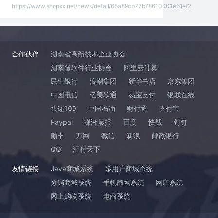
https://www.shopxx.net/news/detail/65a89cb77b78610001e61ef2
合作伙伴
湖南省高新技术企业协会
湖南省软件行业协会
阿里云计算
民生银行
浪潮集团
新华书店
京东集团
中国电信
亿美软通
易宝支付
银联在线
快递100
中国石油
财付通
支付宝
Paypal
潇湘晨报
百度
快钱
钉钉
顺丰
万网
微信
新浪
邮政银行
QQ
汇付天下
友情链接
Java商城系统
多用户商城系统
分销商城系统
手机商城系统
网店系统
网上购物系统
电商系统