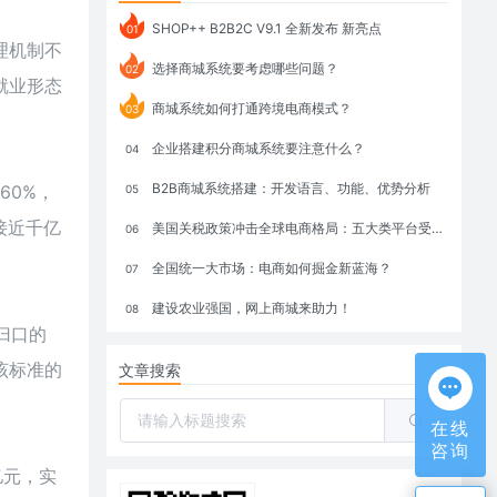
SHOP++ B2B2C V9.1 全新发布 新亮点
01
理机制不
选择商城系统要考虑哪些问题？
02
就业形态
商城系统如何打通跨境电商模式？
03
企业搭建积分商城系统要注意什么？
04
B2B商城系统搭建：开发语言、功能、优势分析
60%，
05
接近千亿
美国关税政策冲击全球电商格局：五大类平台受重创，转型与自救成关键
06
全国统一大市场：电商如何掘金新蓝海？
07
建设农业强国，网上商城来助力！
08
归口的
该标准的
文章搜索
在线
咨询
亿元，实