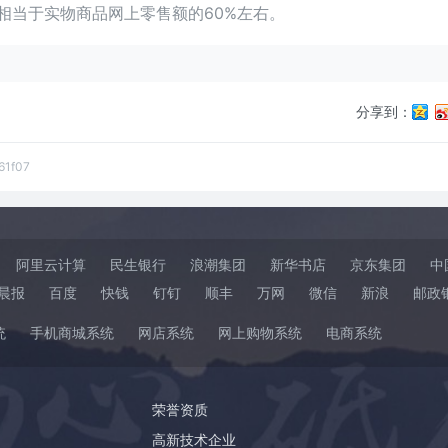
相当于实物商品网上零售额的60%左右。
分享到：
61f07
阿里云计算
民生银行
浪潮集团
新华书店
京东集团
中
晨报
百度
快钱
钉钉
顺丰
万网
微信
新浪
邮政
统
手机商城系统
网店系统
网上购物系统
电商系统
荣誉资质
高新技术企业