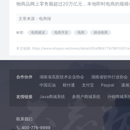
物商品网上零售额超过20万亿元，本地即时电商的规模
文章来源：电商报
标签:
电商建设
电商开发
电商
移动电商
本文链接:
https://www.shopxx.net/news/detail/65af86477b78610001e
合作伙伴
湖南省高新技术企业协会
湖南省软件行业协会
中国石油
财付通
支付宝
Paypal
潇湘
友情链接
Java商城系统
多用户商城系统
分销商城系
联系我们
400-776-9999