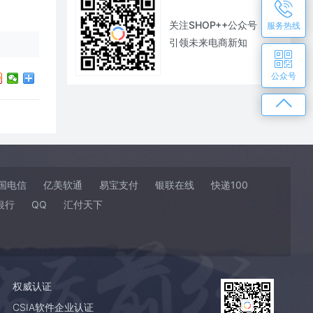
关注SHOP++公众号
服务热线
引领未来电商新知
公众号
国电信
亿美软通
易宝支付
银联在线
快递100
银行
QQ
汇付天下
权威认证
CSIA软件企业认证