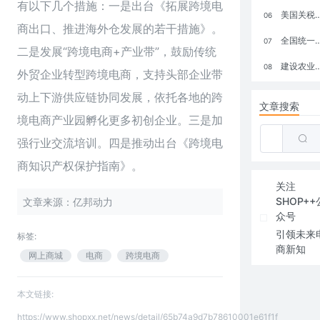
有以下几个措施：一是出台《拓展跨境电
美国关税政策冲击全球电商格局：五大类平台受重创，转型与自救成关键
06
商出口、推进海外仓发展的若干措施》。
全国统一大市场：电商如何掘金新蓝海？
07
二是发展“跨境电商+产业带”，鼓励传统
建设农业强国，网上商城来助力！
08
外贸企业转型跨境电商，支持头部企业带
动上下游供应链协同发展，依托各地的跨
文章搜索
境电商产业园孵化更多初创企业。三是加
强行业交流培训。四是推动出台《跨境电
商知识产权保护指南》。
关注
SHOP++
文章来源：亿邦动力
众号
引领未来
标签:
商新知
网上商城
电商
跨境电商
本文链接:
https://www.shopxx.net/news/detail/65b74a9d7b78610001e61f1f