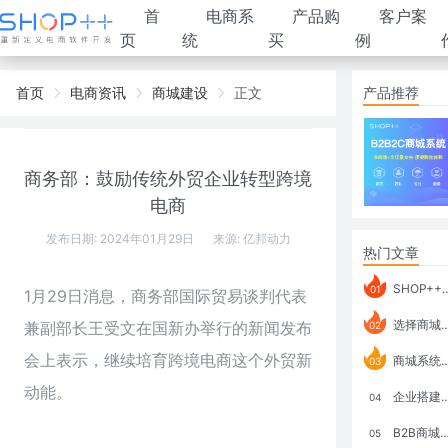
首
电商系
产品购
客户案
页
统
买
例
首页
电商资讯
商城建设
正文
产品推荐
商务部：鼓励传统外贸企业转型跨境
电商
发布日期: 2024年01月29日
来源:
亿邦动力
热门文章
SHOP++ B2B2C V9.1 全新发布 新亮点
01
1月29日消息，商务部国际贸易谈判代表
选择商城系统要考虑哪些问题？
兼副部长王受文在国新办举行的新闻发布
02
会上表示，继续培育跨境电商这个外贸新
商城系统如何打通跨境电商模式？
03
动能。
企业搭建积分商城系统要注意什么？
04
B2B商城系统搭建：开发语言、功能、优势分析
05