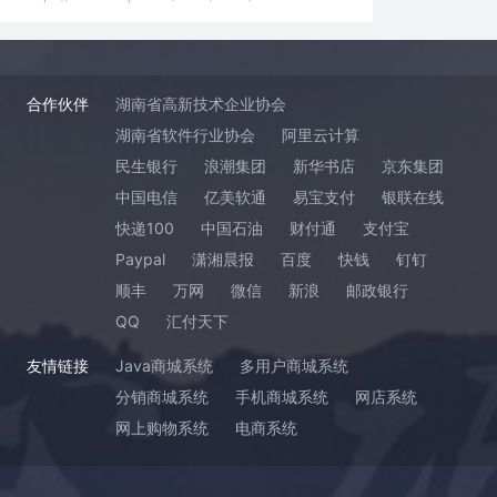
合作伙伴
湖南省高新技术企业协会
湖南省软件行业协会
阿里云计算
民生银行
浪潮集团
新华书店
京东集团
中国电信
亿美软通
易宝支付
银联在线
快递100
中国石油
财付通
支付宝
Paypal
潇湘晨报
百度
快钱
钉钉
顺丰
万网
微信
新浪
邮政银行
QQ
汇付天下
友情链接
Java商城系统
多用户商城系统
分销商城系统
手机商城系统
网店系统
网上购物系统
电商系统