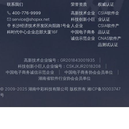
联系我们
荣誉资质
权威认证
400-776-9999
高新技术企业
CSIA软件企
service@shopxx.net
科技创新小巨
业认证
长沙经济技术开发区向阳路1号金
人企业
CSIA软件产
科时代中心企业总部大厦16F
中国电子商务
品认证
诚信示范企业
CNAS软件产
品测试认证
高新技术企业编号：GR201843001935
科技创新小巨人企业编号：CSKJXJR2018208
中国电子商务诚信示范企业
中国电子商务协会会员单位
湖南省软件行业协会会员单位
© 2009-2025 湖南中彩科技有限公司 版权所有
湘ICP备10003747
号