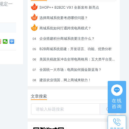
规定一
SHOP++ B2B2C V9.1 全新发布 新亮点
01
选择商城系统要考虑哪些问题？
02
商城系统如何打通跨境电商模式？
03
企业搭建积分商城系统要注意什么？
04
B2B商城系统搭建：开发语言、功能、优势分析
05
美国关税政策冲击全球电商格局：五大类平台受重创，转型与自救成关键
06
全国统一大市场：电商如何掘金新蓝海？
07
建设农业强国，网上商城来助力！
08
文章搜索
在线
咨询
服务热线