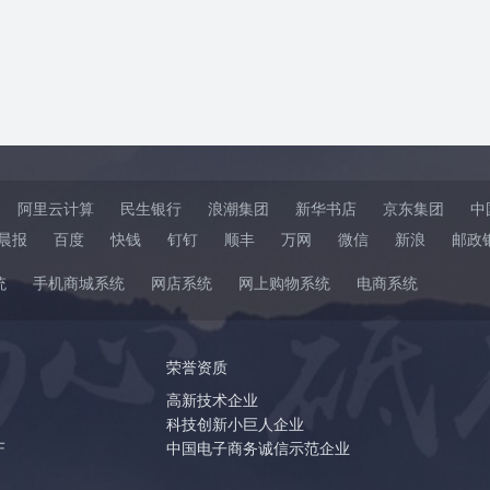
阿里云计算
民生银行
浪潮集团
新华书店
京东集团
中
晨报
百度
快钱
钉钉
顺丰
万网
微信
新浪
邮政
统
手机商城系统
网店系统
网上购物系统
电商系统
荣誉资质
高新技术企业
科技创新小巨人企业
F
中国电子商务诚信示范企业