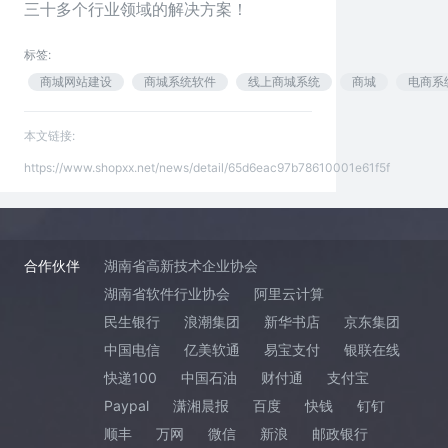
三十多个行业领域的解决方案！
标签:
商城网站建设
商城系统软件
线上商城系统
商城
电商系
本文链接:
https://www.shopxx.net/news/detail/65d6eac97b78610001e61f5f
合作伙伴
湖南省高新技术企业协会
湖南省软件行业协会
阿里云计算
民生银行
浪潮集团
新华书店
京东集团
中国电信
亿美软通
易宝支付
银联在线
快递100
中国石油
财付通
支付宝
Paypal
潇湘晨报
百度
快钱
钉钉
顺丰
万网
微信
新浪
邮政银行