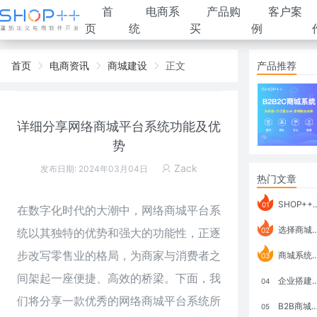
首
电商系
产品购
客户案
页
统
买
例
首页
电商资讯
商城建设
正文
产品推荐
详细分享网络商城平台系统功能及优
势
Zack
发布日期: 2024年03月04日
热门文章
SHOP++ B2B2C V9.1 全新发布 新亮点
01
在数字化时代的大潮中，网络商城平台系
选择商城系统要考虑哪些问题？
统以其独特的优势和强大的功能性，正逐
02
步改写零售业的格局，为商家与消费者之
商城系统如何打通跨境电商模式？
03
间架起一座便捷、高效的桥梁。下面，我
企业搭建积分商城系统要注意什么？
04
们将分享一款优秀的网络商城平台系统所
B2B商城系统搭建：开发语言、功能、优势分析
05