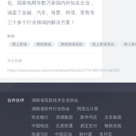
化、国家电网等数万家国内外知名企业，
涵盖了金融、汽车、母婴、跨境、零售等
三十多个行业领域的解决方案！
标签:
网上商城
网络商城
网络商城系统
线上商城系统
网上商
本文链接:
https://www.shopxx.net/news/detail/65e53e577b78610001e61f82
合作伙伴
湖南省高新技术企业协会
湖南省软件行业协会
阿里云计算
民生银行
浪潮集团
新华书店
京东集团
中国电信
亿美软通
易宝支付
银联在线
快递100
中国石油
财付通
支付宝