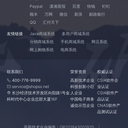
Paypal
潇湘晨报
百度
快钱
钉钉
顺丰
万网
微信
新浪
邮政银行
QQ
汇付天下
友情链接
Java商城系统
多用户商城系统
分销商城系统
手机商城系统
网店系统
网上购物系统
电商系统
联系我们
荣誉资质
权威认证
400-776-9999
高新技术企业
CSIA软件企
service@shopxx.net
科技创新小巨
业认证
长沙经济技术开发区向阳路1号金
人企业
CSIA软件产
科时代中心企业总部大厦16F
中国电子商务
品认证
诚信示范企业
CNAS软件产
品测试认证
高新技术企业编号：GR201843001935