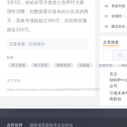
3月1日，娃哈哈官方曾发公告呼吁大家
美国关税政策冲击全球电商格局：五大类平台受重创，转型与自救成关键
06
理性消费，但数据显示发布此公告后的两
全国统一大市场：电商如何掘金新蓝海？
07
天，其账号涨粉超过100万，目前粉丝量
建设农业强国，网上商城来助力！
08
接近250万。
文章搜索
文章来源：亿邦动力
标签:
网上商城
网上零售
网络商城
短视频
直播带货
电
关注
SHOP++
本文链接:
众号
https://www.shopxx.net/news/detail/65e6e66b7b78610001e61f8b
引领未来
商新知
合作伙伴
湖南省高新技术企业协会