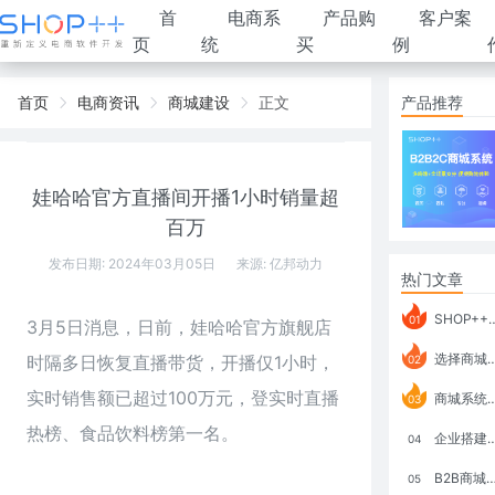
首
电商系
产品购
客户案
页
统
买
例
首页
电商资讯
商城建设
正文
产品推荐
娃哈哈官方直播间开播1小时销量超
百万
发布日期: 2024年03月05日
来源:
亿邦动力
热门文章
SHOP++ B2B2C V9.1 全新发布 新亮点
01
3月5日消息，日前，娃哈哈官方旗舰店
选择商城系统要考虑哪些问题？
时隔多日恢复直播带货，开播仅1小时，
02
实时销售额已超过100万元，登实时直播
商城系统如何打通跨境电商模式？
03
热榜、食品饮料榜第一名。
企业搭建积分商城系统要注意什么？
04
B2B商城系统搭建：开发语言、功能、优势分析
05