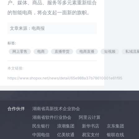
户、媒体、商品、服务等多元素重新组合
的智能电商，将会支起一面新的旗帜。
文章来源：电商报
标签:
网上零售
电商
直播带货
电商直播
短视频
私域流
本文链接:
https://www.shopxx.net/news/detail/65e988a37b78610001e61f95
合作伙伴
湖南省高新技术企业协会
湖南省软件行业协会
阿里云计算
民生银行
浪潮集团
新华书店
京东集团
中国电信
亿美软通
易宝支付
银联在线