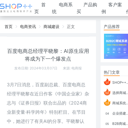
首
电商系
产品购
客户案
页
统
买
例
首页
电商资讯
商城建设
正文
产品推荐
百度电商总经理平晓黎：AI原生应用
将成为下一个爆发点
发布日期: 2024年03月07日
来源:
电商报
热门文章
SHOP++ B2B2C V9.1 全新发布 新亮点
01
3月7日消息，百度副总裁、百度电商总
选择商城系统要考虑哪些问题？
经理平晓黎在近日作客《中国企业家》杂
02
志与《证券日报》联合出品的《2024商
商城系统如何打通跨境电商模式？
03
业新变量·科学跨年》特别栏目。在节目
企业搭建积分商城系统要注意什么？
04
中，她进行了有关AI的分享。平晓黎认
B2B商城系统搭建：开发语言、功能、优势分析
05