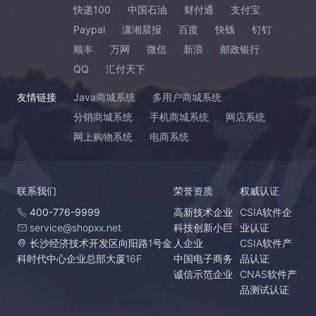
快递100
中国石油
财付通
支付宝
Paypal
潇湘晨报
百度
快钱
钉钉
顺丰
万网
微信
新浪
邮政银行
QQ
汇付天下
友情链接
Java商城系统
多用户商城系统
分销商城系统
手机商城系统
网店系统
网上购物系统
电商系统
联系我们
荣誉资质
权威认证
400-776-9999
高新技术企业
CSIA软件企
service@shopxx.net
科技创新小巨
业认证
长沙经济技术开发区向阳路1号金
人企业
CSIA软件产
科时代中心企业总部大厦16F
中国电子商务
品认证
诚信示范企业
CNAS软件产
品测试认证