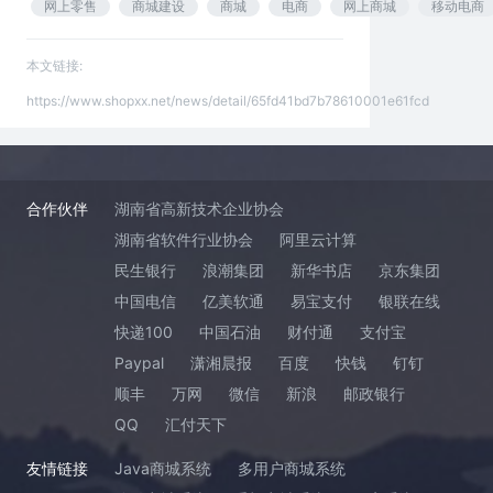
网上零售
商城建设
商城
电商
网上商城
移动电商
本文链接:
https://www.shopxx.net/news/detail/65fd41bd7b78610001e61fcd
合作伙伴
湖南省高新技术企业协会
湖南省软件行业协会
阿里云计算
民生银行
浪潮集团
新华书店
京东集团
中国电信
亿美软通
易宝支付
银联在线
快递100
中国石油
财付通
支付宝
Paypal
潇湘晨报
百度
快钱
钉钉
顺丰
万网
微信
新浪
邮政银行
QQ
汇付天下
友情链接
Java商城系统
多用户商城系统