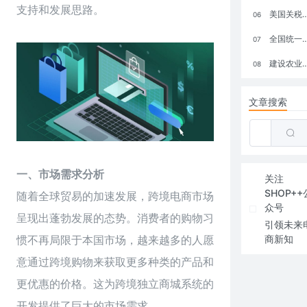
支持和发展思路。
美国关税政策冲击全球电商格局：五大类平台受重创，转型与自救成关键
06
全国统一大市场：电商如何掘金新蓝海？
07
建设农业强国，网上商城来助力！
08
文章搜索
一、市场需求分析
关注
SHOP++
随着全球贸易的加速发展，跨境电商市场
众号
呈现出蓬勃发展的态势。消费者的购物习
引领未来
惯不再局限于本国市场，越来越多的人愿
商新知
意通过跨境购物来获取更多种类的产品和
更优惠的价格。这为跨境独立商城系统的
开发提供了巨大的市场需求。