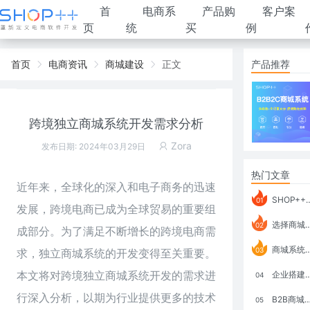
首
电商系
产品购
客户案
页
统
买
例
首页
电商资讯
商城建设
正文
产品推荐
跨境独立商城系统开发需求分析
Zora
发布日期: 2024年03月29日
热门文章
近年来，全球化的深入和电子商务的迅速
SHOP++ B2B2C V9.1 全新发布 新亮点
01
发展，
跨境电商
已成为全球贸易的重要组
选择商城系统要考虑哪些问题？
02
成部分。为了满足不断增长的跨境电商需
商城系统如何打通跨境电商模式？
03
求，独立商城系统的开发变得至关重要。
本文将对跨境独立商城系统开发的需求进
企业搭建积分商城系统要注意什么？
04
行深入分析，以期为行业提供更多的技术
B2B商城系统搭建：开发语言、功能、优势分析
05