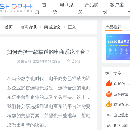
首
电商系
产品购
客户案
页
统
买
例
首页
电商资讯
商城建设
正文
产品推荐
如何选择一款靠谱的电商系统平台？
Zora
发布日期: 2024年04月23日
热门文章
在当今数字化时代，电子商务已经成为许
SHOP++ B2B2C V9.1 全新发布 新亮点
01
多企业的首选增长途径。选择合适的
电商
选择商城系统要考虑哪些问题？
02
系统
平台对企业的成功至关重要。这里，
商城系统如何打通跨境电商模式？
03
我们将分享选择靠谱电商系统平台时需要
考虑的关键要素，并提供一些推荐，帮助
企业搭建积分商城系统要注意什么？
04
您做出明智的决策。
B2B商城系统搭建：开发语言、功能、优势分析
05