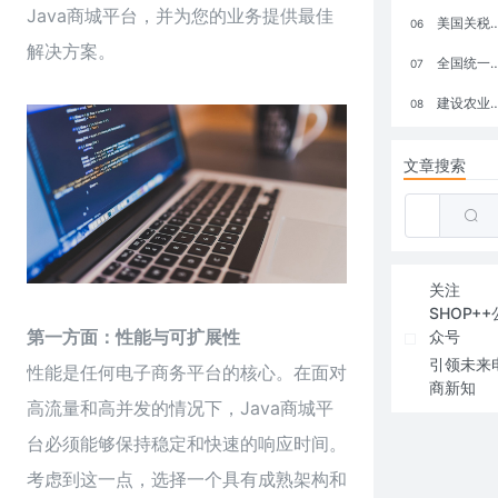
Java商城平台，并为您的业务提供最佳
美国关税政策冲击全球电商格局：五大类平台受重创，转型与自救成关键
06
解决方案。
全国统一大市场：电商如何掘金新蓝海？
07
建设农业强国，网上商城来助力！
08
文章搜索
关注
SHOP++
第一方面：性能与可扩展性
众号
引领未来
性能是任何电子商务平台的核心。在面对
商新知
高流量和高并发的情况下，
Java商城
平
台必须能够保持稳定和快速的响应时间。
考虑到这一点，选择一个具有成熟架构和