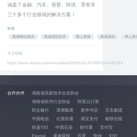
涵盖了金融、汽车、母婴、跨境、零售等
三十多个行业领域的解决方案！
标签:
商城网站建设
商城系统软件
网上商城
商城系统
网上商
本文链接:
https://www.shopxx.net/news/detail/663852b37b78610001e62043
合作伙伴
湖南省高新技术企业协会
湖南省软件行业协会
阿里云计算
民生银行
浪潮集团
新华书店
京东集团
中国电信
亿美软通
易宝支付
银联在线
快递100
中国石油
财付通
支付宝
Paypal
潇湘晨报
百度
快钱
钉钉