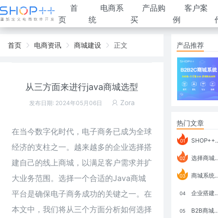
首
电商系
产品购
客户案
页
统
买
例
首页
电商资讯
商城建设
正文
产品推荐
从三方面来进行java商城选型
Zora
发布日期: 2024年05月06日
热门文章
在当今数字化时代，电子商务已成为全球
SHOP++ B2B2C V9.1 全新发布 新亮点
01
经济的支柱之一。越来越多的企业选择搭
选择商城系统要考虑哪些问题？
02
建自己的线上商城，以满足客户需求并扩
商城系统如何打通跨境电商模式？
03
大业务范围。选择一个合适的Java商城
平台是确保电子商务成功的关键之一。在
企业搭建积分商城系统要注意什么？
04
本文中，我们将从三个方面分析如何选择
B2B商城系统搭建：开发语言、功能、优势分析
05