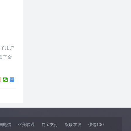
得了用户
盖了金
国电信
亿美软通
易宝支付
银联在线
快递100