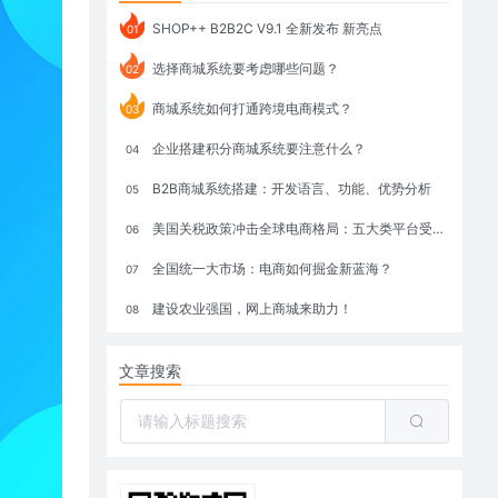
SHOP++ B2B2C V9.1 全新发布 新亮点
01
选择商城系统要考虑哪些问题？
02
商城系统如何打通跨境电商模式？
03
企业搭建积分商城系统要注意什么？
04
B2B商城系统搭建：开发语言、功能、优势分析
05
美国关税政策冲击全球电商格局：五大类平台受重创，转型与自救成关键
06
全国统一大市场：电商如何掘金新蓝海？
07
建设农业强国，网上商城来助力！
08
文章搜索