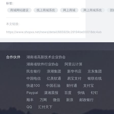
标签:
商城网站建设
线上商城系统
网上商城
网上商城系统
团
本文链接:
https://www.shopxx.net/news/detail/665929c29194be00018dc4ab
合作伙伴
湖南省高新技术企业协会
湖南省软件行业协会
阿里云计算
民生银行
浪潮集团
新华书店
京东集团
中国电信
亿美软通
易宝支付
银联在线
快递100
中国石油
财付通
支付宝
Paypal
潇湘晨报
百度
快钱
钉钉
顺丰
万网
微信
新浪
邮政银行
QQ
汇付天下