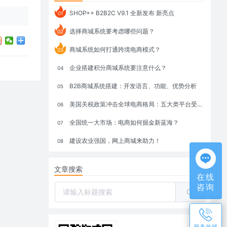
SHOP++ B2B2C V9.1 全新发布 新亮点
01
选择商城系统要考虑哪些问题？
02
商城系统如何打通跨境电商模式？
03
企业搭建积分商城系统要注意什么？
04
B2B商城系统搭建：开发语言、功能、优势分析
05
美国关税政策冲击全球电商格局：五大类平台受重创，转型与自救成关键
06
全国统一大市场：电商如何掘金新蓝海？
07
建设农业强国，网上商城来助力！
08
文章搜索
在线
咨询
服务热线