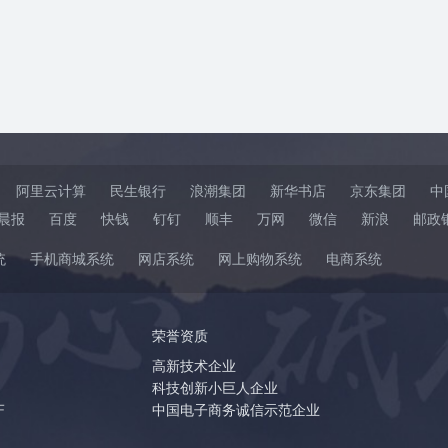
阿里云计算
民生银行
浪潮集团
新华书店
京东集团
中
晨报
百度
快钱
钉钉
顺丰
万网
微信
新浪
邮政
统
手机商城系统
网店系统
网上购物系统
电商系统
荣誉资质
高新技术企业
科技创新小巨人企业
F
中国电子商务诚信示范企业