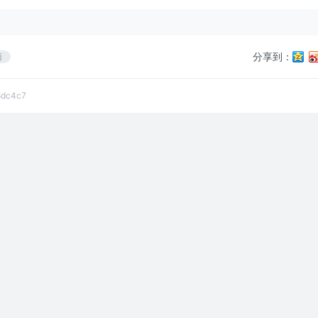
分享到：
商
8dc4c7