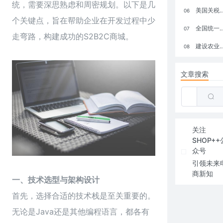
统，需要深思熟虑和周密规划。以下是几
美国关税政策冲击全球电商格局：五大类平台受重创，转型与自救成关键
06
个关键点，旨在帮助企业在开发过程中少
全国统一大市场：电商如何掘金新蓝海？
07
走弯路，构建成功的S2B2C商城。
建设农业强国，网上商城来助力！
08
文章搜索
关注
SHOP++
众号
引领未来
商新知
一、技术选型与架构设计
首先，选择合适的技术栈是至关重要的。
无论是Java还是其他编程语言，都各有