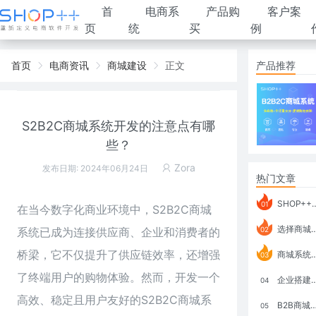
首
电商系
产品购
客户案
页
统
买
例
首页
电商资讯
商城建设
正文
产品推荐
S2B2C商城系统开发的注意点有哪
些？
Zora
发布日期: 2024年06月24日
热门文章
SHOP++ B2B2C V9.1 全新发布 新亮点
01
在当今数字化商业环境中，
S2B2C商城
选择商城系统要考虑哪些问题？
系统
已成为连接供应商、企业和消费者的
02
桥梁，它不仅提升了供应链效率，还增强
商城系统如何打通跨境电商模式？
03
了终端用户的购物体验。然而，开发一个
企业搭建积分商城系统要注意什么？
04
高效、稳定且用户友好的S2B2C商城系
B2B商城系统搭建：开发语言、功能、优势分析
05