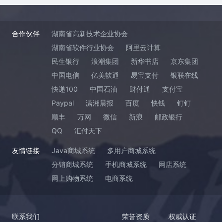
合作伙伴
湖南省高新技术企业协会
湖南省软件行业协会
阿里云计算
民生银行
浪潮集团
新华书店
京东集团
中国电信
亿美软通
易宝支付
银联在线
快递100
中国石油
财付通
支付宝
Paypal
潇湘晨报
百度
快钱
钉钉
顺丰
万网
微信
新浪
邮政银行
QQ
汇付天下
友情链接
Java商城系统
多用户商城系统
分销商城系统
手机商城系统
网店系统
网上购物系统
电商系统
联系我们
荣誉资质
权威认证