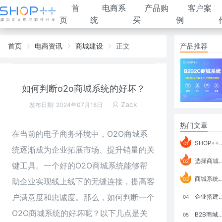
首
电商系
产品购
客户案
页
统
买
例
首页
电商资讯
商城建设
正文
产品推荐
如何判断o2o商城系统的好坏？
Zack
发布日期: 2024年07月18日
热门文章
在当前的电子商务环境中，
O2O商城系
SHOP++ B2B2C V9.1 全新发布 新亮点
01
统
逐渐成为企业拓展市场、提升销量的关
选择商城系统要考虑哪些问题？
02
键工具。一个好的O2O商城系统能够帮
商城系统如何打通跨境电商模式？
03
助企业实现线上线下的无缝连接，提高客
户满意度和忠诚度。那么，如何判断一个
企业搭建积分商城系统要注意什么？
04
O2O商城系统的好坏呢？以下几点是关
B2B商城系统搭建：开发语言、功能、优势分析
05