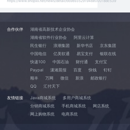
https://www.shopxx.net/news/detail/669893529194be00018dc539
合作伙伴
湖南省高新技术企业协会
湖南省软件行业协会
阿里云计算
民生银行
浪潮集团
新华书店
京东集团
中国电信
亿美软通
易宝支付
银联在线
快递100
中国石油
财付通
支付宝
Paypal
潇湘晨报
百度
快钱
钉钉
顺丰
万网
微信
新浪
邮政银行
QQ
汇付天下
友情链接
Java商城系统
多用户商城系统
分销商城系统
手机商城系统
网店系统
网上购物系统
电商系统