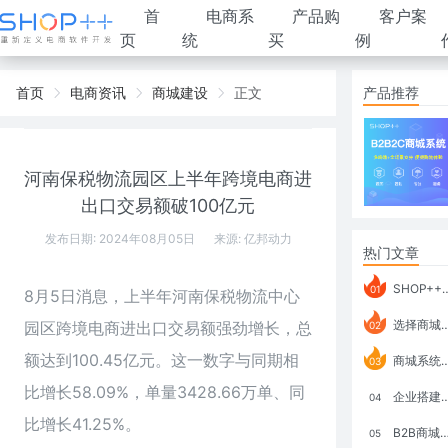
首
电商系
产品购
客户案
页
统
买
例
首页
电商资讯
商城建设
正文
产品推荐
河南保税物流园区上半年跨境电商进
出口交易额破100亿元
发布日期: 2024年08月05日
来源:
亿邦动力
热门文章
SHOP++ B2B2C V9.1 全新发布 新亮点
01
8月5日消息，上半年河南保税物流中心
选择商城系统要考虑哪些问题？
园区跨境电商进出口交易额强劲增长，总
02
额达到100.45亿元。这一数字与同期相
商城系统如何打通跨境电商模式？
03
比增长58.09%，单量3428.66万单、同
企业搭建积分商城系统要注意什么？
04
比增长41.25%。
B2B商城系统搭建：开发语言、功能、优势分析
05