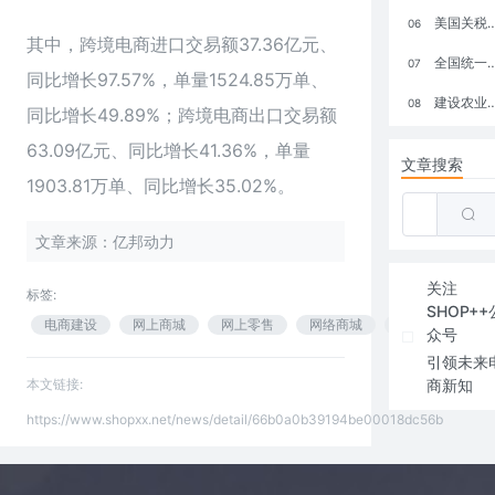
美国关税政策冲击全球电商格局：五大类平台受重创，转型与自救成关键
06
其中，跨境电商进口交易额37.36亿元、
全国统一大市场：电商如何掘金新蓝海？
07
同比增长97.57%，单量1524.85万单、
建设农业强国，网上商城来助力！
08
同比增长49.89%；跨境电商出口交易额
63.09亿元、同比增长41.36%，单量
文章搜索
1903.81万单、同比增长35.02%。
文章来源：亿邦动力
关注
标签:
SHOP++
电商建设
网上商城
网上零售
网络商城
跨境电商
众号
引领未来
本文链接:
商新知
https://www.shopxx.net/news/detail/66b0a0b39194be00018dc56b