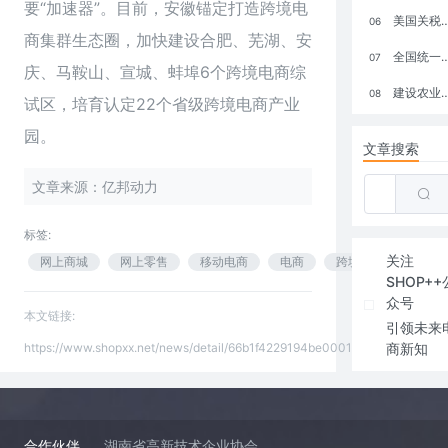
要“加速器”。目前，安徽锚定打造跨境电
美国关税政策冲击全球电商格局：五大类平台受重创，转型与自救成关键
06
商集群生态圈，加快建设合肥、芜湖、安
全国统一大市场：电商如何掘金新蓝海？
07
庆、马鞍山、宣城、蚌埠6个跨境电商综
建设农业强国，网上商城来助力！
08
试区，培育认定22个省级跨境电商产业
园。
文章搜索
文章来源：亿邦动力
标签:
关注
网上商城
网上零售
移动电商
电商
跨境电商
SHOP++
众号
本文链接:
引领未来
https://www.shopxx.net/news/detail/66b1f4229194be00018dc56f
商新知
合作伙伴
湖南省高新技术企业协会