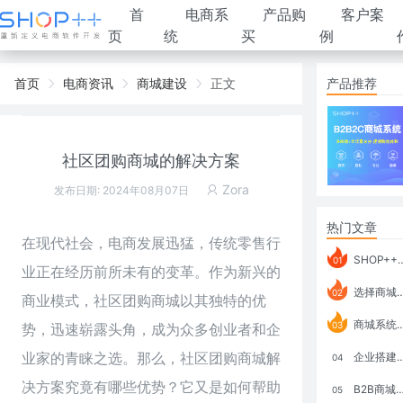
首
电商系
产品购
客户案
页
统
买
例
首页
电商资讯
商城建设
正文
产品推荐
社区团购商城的解决方案
Zora
发布日期: 2024年08月07日
热门文章
在现代社会，电商发展迅猛，传统零售行
SHOP++ B2B2C V9.1 全新发布 新亮点
01
业正在经历前所未有的变革。作为新兴的
选择商城系统要考虑哪些问题？
02
商业模式，社区团购商城以其独特的优
商城系统如何打通跨境电商模式？
03
势，迅速崭露头角，成为众多创业者和企
业家的青睐之选。那么，社区团购商城解
企业搭建积分商城系统要注意什么？
04
决方案究竟有哪些优势？它又是如何帮助
B2B商城系统搭建：开发语言、功能、优势分析
05