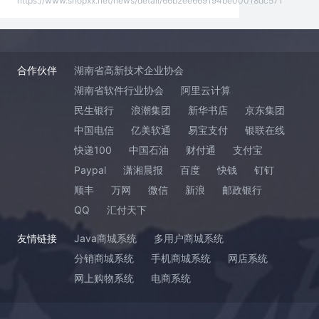
https://www.shopxx.net/news/detail/66b2ee669194be00018dc571
合作伙伴
湖南省高新技术企业协会
湖南省软件行业协会
阿里云计算
民生银行
浪潮集团
新华书店
京东集团
中国电信
亿美软通
易宝支付
银联在线
快递100
中国石油
财付通
支付宝
Paypal
潇湘晨报
百度
快钱
钉钉
顺丰
万网
微信
新浪
邮政银行
QQ
汇付天下
友情链接
Java商城系统
多用户商城系统
分销商城系统
手机商城系统
网店系统
网上购物系统
电商系统