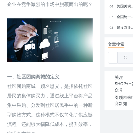
企业在竞争激烈的市场中脱颖而出的呢？
美国关税政策冲击全球电商格局：五大类平台受重创，转型与自救成关键
06
全国统一大市场：电商如何掘金新蓝海？
07
建设农业强国，网上商城来助力！
08
文章搜索
一、社区团购商城的定义
关注
SHOP++
社区
团购商城
，顾名思义，是指依托社区
众号
居民的集体购买力，通过线上平台将产品
引领未来
商新知
集中采购、分发到社区居民手中的一种新
型购物方式。这种模式不仅简化了供应链
流程，还能够大幅降低成本，提升效率，