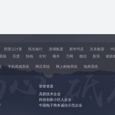
阿里云计算
民生银行
浪潮集团
新华书店
京东集团
中
晨报
百度
快钱
钉钉
顺丰
万网
微信
新浪
邮政
统
手机商城系统
网店系统
网上购物系统
电商系统
荣誉资质
高新技术企业
科技创新小巨人企业
F
中国电子商务诚信示范企业