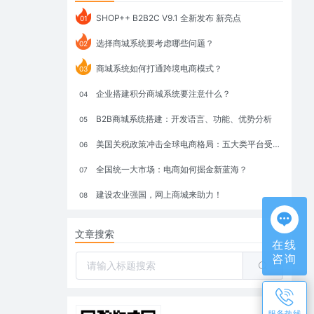
SHOP++ B2B2C V9.1 全新发布 新亮点
01
选择商城系统要考虑哪些问题？
02
商城系统如何打通跨境电商模式？
03
企业搭建积分商城系统要注意什么？
04
B2B商城系统搭建：开发语言、功能、优势分析
05
美国关税政策冲击全球电商格局：五大类平台受重创，转型与自救成关键
06
全国统一大市场：电商如何掘金新蓝海？
07
建设农业强国，网上商城来助力！
08
文章搜索
在线
咨询
服务热线