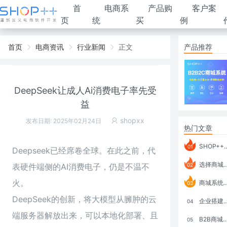
首
电商系
产品购
客户案
页
统
买
例
首页
电商资讯
行业新闻
正文
产品推荐
DeepSeek让成人Ai消费电子率先受
益
shopxx
发布日期: 2025年02月24日
热门文章
SHOP++ B2B2C V9.1 全新发布 新亮点
01
Deepseek已经席卷全球。在此之前，代
选择商城系统要考虑哪些问题？
表硬件端侧的AI消费电子，仍是不温不
02
火。
商城系统如何打通跨境电商模式？
03
DeepSeek的创新，将大模型从臃肿的云
企业搭建积分商城系统要注意什么？
04
端服务器解放出来，可以本地化部署、且
B2B商城系统搭建：开发语言、功能、优势分析
05