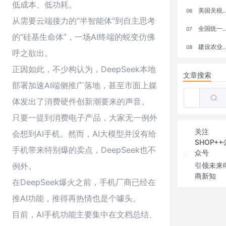
低成本、低功耗。
美国关税政策冲击全球电商格局：五大类平台受重创，转型与自救成关键
06
从需要云端接力的"半智能体"到自主思考
全国统一大市场：电商如何掘金新蓝海？
07
的“硅基生命体”，一场AI终端的蜕变仿佛
建设农业强国，网上商城来助力！
08
呼之欲出。
正因如此，不少构认为，DeepSeek本地
文章搜索
部署加速AI端侧推广落地，甚至市面上媒
体发出了消费硬件创新潮要来的声音。
只要一提到消费电子产品，大家无一例外
关注
会想到AI手机。然而，AI大模型并没有给
SHOP++
手机带来特别爆的卖点，DeepSeek也不
众号
例外。
引领未来
商新知
在DeepSeek爆火之前，手机厂商已经在
推AI功能，推得再热情也是个噱头。
目前，AI手机功能主要集中在文档总结、