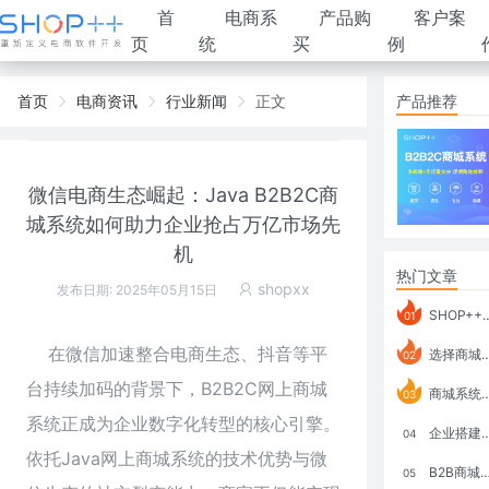
首
电商系
产品购
客户案
页
统
买
例
首页
电商资讯
行业新闻
正文
产品推荐
微信电商生态崛起：Java B2B2C商
城系统如何助力企业抢占万亿市场先
机
热门文章
shopxx
发布日期: 2025年05月15日
SHOP++ B2B2C V9.1 全新发布 新亮点
01
在微信加速整合电商生态、抖音等平
选择商城系统要考虑哪些问题？
02
台持续加码的背景下，B2B2C网上商城
商城系统如何打通跨境电商模式？
03
系统正成为企业数字化转型的核心引擎。
企业搭建积分商城系统要注意什么？
04
依托Java网上商城系统的技术优势与微
B2B商城系统搭建：开发语言、功能、优势分析
05