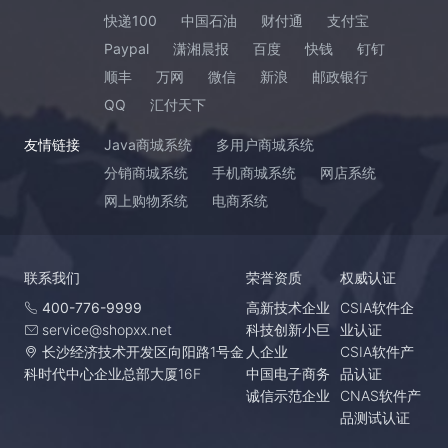
快递100
中国石油
财付通
支付宝
Paypal
潇湘晨报
百度
快钱
钉钉
顺丰
万网
微信
新浪
邮政银行
QQ
汇付天下
友情链接
Java商城系统
多用户商城系统
分销商城系统
手机商城系统
网店系统
网上购物系统
电商系统
联系我们
荣誉资质
权威认证
400-776-9999
高新技术企业
CSIA软件企
service@shopxx.net
科技创新小巨
业认证
长沙经济技术开发区向阳路1号金
人企业
CSIA软件产
科时代中心企业总部大厦16F
中国电子商务
品认证
诚信示范企业
CNAS软件产
品测试认证