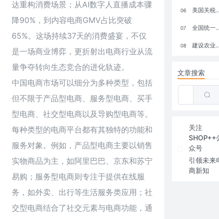
达重构消费场景；从AI数字人直播成本骤
美国关税政策冲击全球电商格局：五大类平台受重创，转型与自救成关键
06
降90%，到内容电商GMV占比突破
全国统一大市场：电商如何掘金新蓝海？
07
65%。这场持续37天的消费盛宴，不仅
建设农业强国，网上商城来助力！
08
是一场商业博弈，更折射出电商行业从流
量争夺转向生态竞合的进化轨迹。
文章搜索
中国电商市场可以细分为多种类型，包括
但不限于产品型电商、服务型电商、买手
型电商、社交型电商以及导购型电商等。
关注
每种类型的电商平台都有其独特的功能和
SHOP++
服务对象。例如，产品型电商主要以销售
众号
实物商品为主，如阿里巴巴、京东和苏宁
引领未来
商新知
易购；服务型电商则专注于提供在线服
务，如外卖、出行等生活服务类应用；社
交型电商结合了社交元素与电商功能，通