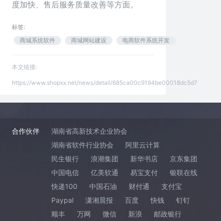
度加快、售后服务质量改善等方面。
标签:
商城系统软件
商城网站建设
电商软件系统开发
本文链接:
https://www.shopxx.net/news/detail/685ca00c9194be00018dc5d7
合作伙伴
湖南省高新技术企业协会
湖南省软件行业协会
阿里云计算
民生银行
浪潮集团
新华书店
京东集团
中国电信
亿美软通
易宝支付
银联在线
快递100
中国石油
财付通
支付宝
Paypal
潇湘晨报
百度
快钱
钉钉
顺丰
万网
微信
新浪
邮政银行