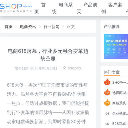
首
电商系
产品购
客户案
页
统
买
例
首页
电商资讯
行业新闻
正文
产品推荐
电商618落幕，行业多元融合变革趋
势凸显
shopxx
发布日期: 2025年06月26日
热门文章
SHOP++ B2B2C V9.1 全新发布 新亮点
01
618大促，再次印证了消费市场的韧性与
选择商城系统要考虑哪些问题？
活力。虽然各大平台不再将GMV作为唯
02
一焦点，但透过战报数据，我们仍能捕捉
商城系统如何打通跨境电商模式？
03
到行业变革的深层脉络——从国补政策撬
企业搭建积分商城系统要注意什么？
04
动家电数码换新潮，到即时零售30分钟
B2B商城系统搭建：开发语言、功能、优势分析
05